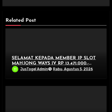
Related Post
SELAMAT KEPADA MEMBER JP SLOT
MAHJONG WAYS IV RP 13.471.000,-
LUNAS
JusTogel Admin
Rabu, Agustus 5, 2026