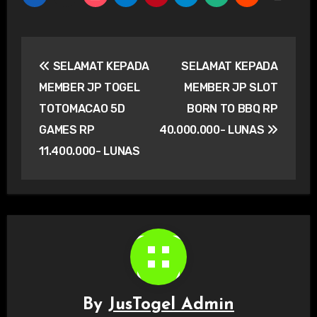
Navigasi
SELAMAT KEPADA
SELAMAT KEPADA
pos
MEMBER JP TOGEL
MEMBER JP SLOT
TOTOMACAO 5D
BORN TO BBQ RP
GAMES RP
40.000.000- LUNAS
11.400.000- LUNAS
By
JusTogel Admin