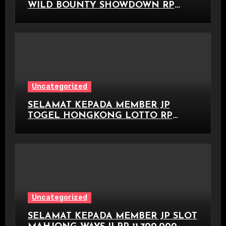
WILD BOUNTY SHOWDOWN RP
18.400.000,- LUNAS
Uncategorized
SELAMAT KEPADA MEMBER JP
TOGEL HONGKONG LOTTO RP
10.000.000,- LUNAS
Uncategorized
SELAMAT KEPADA MEMBER JP SLOT