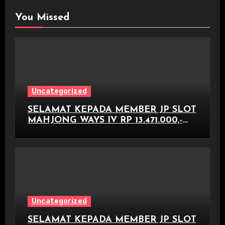
You Missed
Uncategorized
SELAMAT KEPADA MEMBER JP SLOT
MAHJONG WAYS IV RP 13.471.000,-
LUNAS
Uncategorized
SELAMAT KEPADA MEMBER JP SLOT