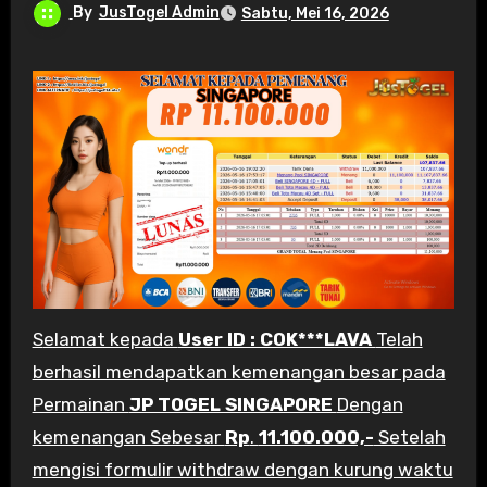
By
JusTogel Admin
Sabtu, Mei 16, 2026
Selamat kepada
User ID : COK***LAVA
Telah
berhasil mendapatkan kemenangan besar pada
Permainan
JP TOGEL SINGAPORE
Dengan
kemenangan Sebesar
Rp
.
11.100.000,-
Setelah
mengisi formulir withdraw dengan kurung waktu