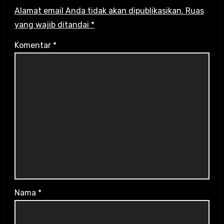
Alamat email Anda tidak akan dipublikasikan.
Ruas
yang wajib ditandai
*
Komentar
*
Nama
*