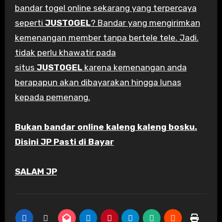
bandar togel online sekarang yang terpercaya
seperti
JUSTOGEL
? Bandar yang mengirimkan
kemenangan member tanpa bertele tele. Jadi.
tidak perlu khawatir pada
situs
JUSTOGEL
karena kemenangan anda
berapapun akan dibayarakan hingga lunas
kepada pemenang.
Bukan bandar online kaleng kaleng bosku.
Disini JP Pasti di Bayar
SALAM JP