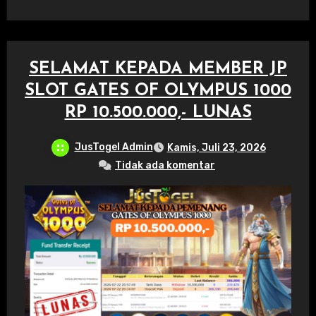
SELAMAT KEPADA MEMBER JP
SLOT GATES OF OLYMPUS 1000
RP 10.500.000,- LUNAS
JusTogel Admin
Kamis, Juli 23, 2026
Tidak ada komentar