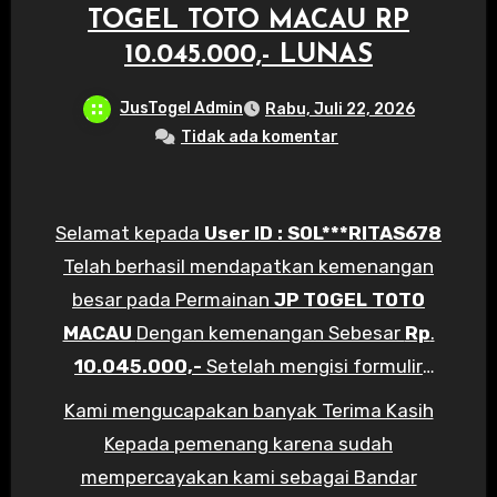
TOGEL TOTO MACAU RP
10.045.000,- LUNAS
JusTogel Admin
Rabu, Juli 22, 2026
Tidak ada komentar
Selamat kepada
User ID : SOL***RITAS678
Telah berhasil mendapatkan kemenangan
besar pada Permainan
JP TOGEL TOTO
MACAU
Dengan kemenangan Sebesar
Rp
.
10.045.000,-
Setelah mengisi formulir
withdraw dengan kurung waktu hanya 5-10
Kami mengucapakan banyak Terima Kasih
menit pihak
JUSTOGEL
sudah melakukan
Kepada pemenang karena sudah
transfer kepada pemilik User ID dan dana
mempercayakan kami sebagai Bandar