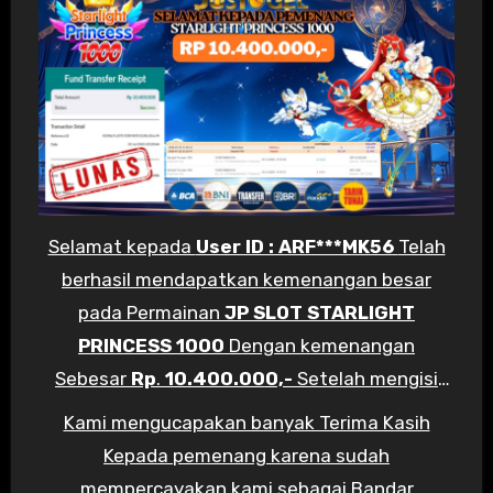
Selamat kepada
User ID : ARF***MK56
Telah
berhasil mendapatkan kemenangan besar
pada Permainan
JP SLOT STARLIGHT
PRINCESS 1000
Dengan kemenangan
Sebesar
Rp
.
10.400.000,-
Setelah mengisi
formulir withdraw dengan kurung waktu hanya
Kami mengucapakan banyak Terima Kasih
5-10 menit pihak
JUSTOGEL
sudah melakukan
Kepada pemenang karena sudah
transfer kepada pemilik User ID dan dana
mempercayakan kami sebagai Bandar