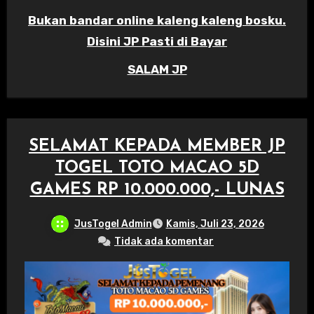
situs
JUSTOGEL
karena kemenangan anda
Bukan bandar online kaleng kaleng bosku.
berapapun akan dibayarakan hingga lunas
Disini JP Pasti di Bayar
kepada pemenang.
SALAM JP
SELAMAT KEPADA MEMBER JP
TOGEL TOTO MACAO 5D
GAMES RP 10.000.000,- LUNAS
JusTogel Admin
Kamis, Juli 23, 2026
Tidak ada komentar