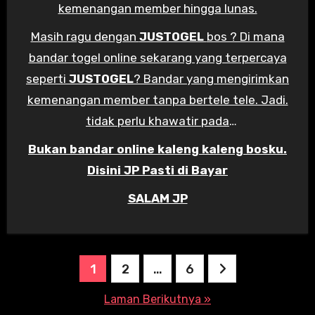
pembayaran yang kami berikan merupakan
kemenangan member hingga lunas.
bukti pembayaran yang SAH / VALID yang
Masih ragu dengan
JUSTOGEL
bos ? Di mana
langung di dapatkan melaui tanda transfer
bandar togel online sekarang yang terpercaya
transaksi dari Bank yang di tuju.
seperti
JUSTOGEL
? Bandar yang mengirimkan
kemenangan member tanpa bertele tele. Jadi.
tidak perlu khawatir pada
situs
JUSTOGEL
karena kemenangan anda
Bukan bandar online kaleng kaleng bosku.
berapapun akan dibayarakan hingga lunas
Disini JP Pasti di Bayar
kepada pemenang.
SALAM JP
Paginasi
1
2
…
6
pos
Laman Berikutnya »