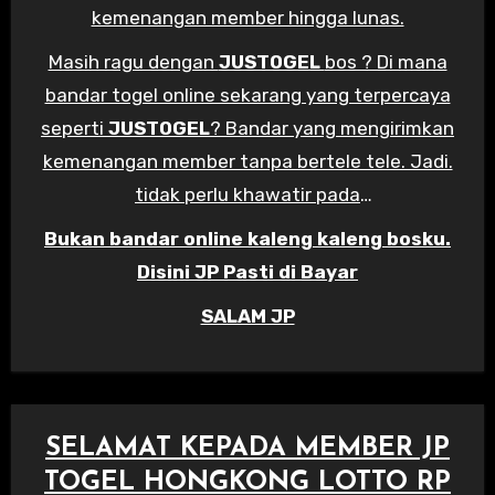
pembayaran yang kami berikan merupakan
kemenangan member hingga lunas.
bukti pembayaran yang SAH / VALID yang
Masih ragu dengan
JUSTOGEL
bos ? Di mana
langung di dapatkan melaui tanda transfer
bandar togel online sekarang yang terpercaya
transaksi dari Bank yang di tuju.
seperti
JUSTOGEL
? Bandar yang mengirimkan
kemenangan member tanpa bertele tele. Jadi.
tidak perlu khawatir pada
situs
JUSTOGEL
karena kemenangan anda
Bukan bandar online kaleng kaleng bosku.
berapapun akan dibayarakan hingga lunas
Disini JP Pasti di Bayar
kepada pemenang.
SALAM JP
SELAMAT KEPADA MEMBER JP
TOGEL HONGKONG LOTTO RP