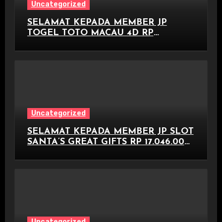
Uncategorized
SELAMAT KEPADA MEMBER JP
TOGEL TOTO MACAU 4D RP
10.000.000,- LUNAS
Uncategorized
SELAMAT KEPADA MEMBER JP SLOT
SANTA’S GREAT GIFTS RP 17.046.000,-
LUNAS
Uncategorized