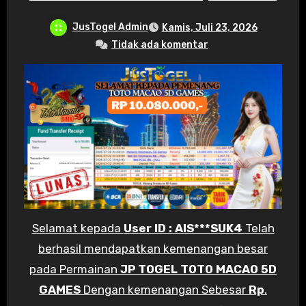
JusTogel Admin
Kamis, Juli 23, 2026
Tidak ada komentar
Selamat kepada
User ID : AIS***SUK4
Telah
berhasil mendapatkan kemenangan besar
pada Permainan
JP TOGEL TOTO MACAO 5D
GAMES
Dengan kemenangan Sebesar
Rp
.