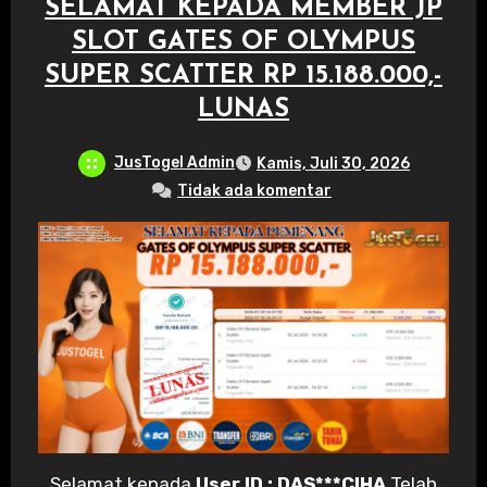
SELAMAT KEPADA MEMBER JP
SLOT GATES OF OLYMPUS
SUPER SCATTER RP 15.188.000,-
LUNAS
JusTogel Admin
Kamis, Juli 30, 2026
Tidak ada komentar
Selamat kepada
User ID : DAS***CIHA
Telah