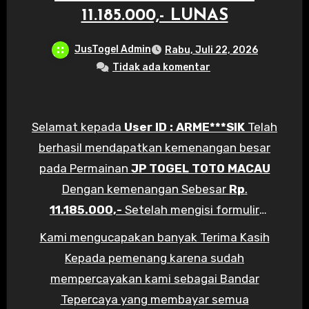
11.185.000,- LUNAS
JusTogel Admin
Rabu, Juli 22, 2026
Tidak ada komentar
Selamat kepada
User ID : ARME***SIK
Telah
berhasil mendapatkan kemenangan besar
pada Permainan
JP TOGEL TOTO MACAU
Dengan kemenangan Sebesar
Rp
.
11.185.000,-
Setelah mengisi formulir
withdraw dengan kurung waktu hanya 5-10
Kami mengucapakan banyak Terima Kasih
menit pihak
JUSTOGEL
sudah melakukan
Kepada pemenang karena sudah
transfer kepada pemilik User ID dan dana
mempercayakan kami sebagai Bandar
sudah dapat di cairkan oleh pemenang. Bukti
Tepercaya yang membayar semua