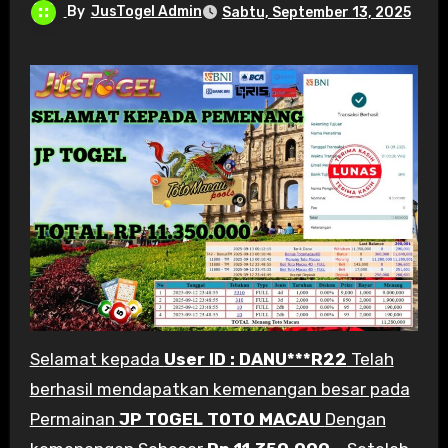
By
JusTogel Admin
Sabtu, September 13, 2025
Selamat kepada
User ID : DANU***R22
Telah
berhasil mendapatkan kemenangan besar pada
Permainan
JP TOGEL TOTO MACAU
Dengan