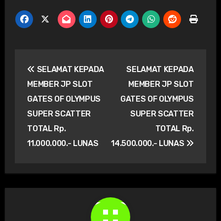
Navigasi
SELAMAT KEPADA
SELAMAT KEPADA
pos
MEMBER JP SLOT
MEMBER JP SLOT
GATES OF OLYMPUS
GATES OF OLYMPUS
SUPER SCATTER
SUPER SCATTER
TOTAL Rp.
TOTAL Rp.
11.000.000.- LUNAS
14.500.000.- LUNAS