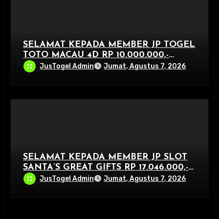
SELAMAT KEPADA MEMBER JP TOGEL
TOTO MACAU 4D RP 10.000.000,-
LUNAS
JusTogel Admin
Jumat, Agustus 7, 2026
SELAMAT KEPADA MEMBER JP SLOT
SANTA’S GREAT GIFTS RP 17.046.000,-
LUNAS
JusTogel Admin
Jumat, Agustus 7, 2026