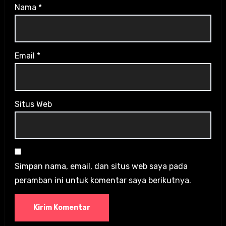
Nama
*
Email
*
Situs Web
Simpan nama, email, dan situs web saya pada
peramban ini untuk komentar saya berikutnya.