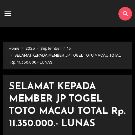
Skip
to
content
Home
2025
September
13
SELAMAT KEPADA MEMBER JP TOGEL TOTO MACAU TOTAL
Rp. 11.350.000.- LUNAS
SELAMAT KEPADA
MEMBER JP TOGEL
TOTO MACAU TOTAL Rp.
11.350.000.- LUNAS