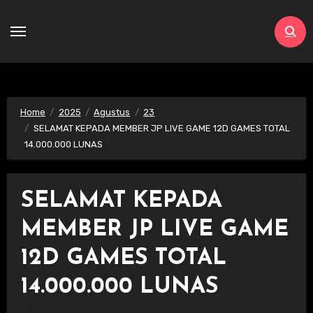
Skip
to
content
Home
2025
Agustus
23
SELAMAT KEPADA MEMBER JP LIVE GAME 12D GAMES TOTAL
14.000.000 LUNAS
SELAMAT KEPADA
MEMBER JP LIVE GAME
12D GAMES TOTAL
14.000.000 LUNAS