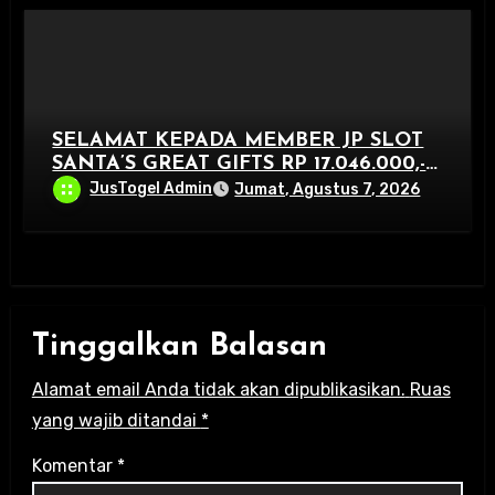
SELAMAT KEPADA MEMBER JP SLOT
SANTA’S GREAT GIFTS RP 17.046.000,-
LUNAS
JusTogel Admin
Jumat, Agustus 7, 2026
Tinggalkan Balasan
Alamat email Anda tidak akan dipublikasikan.
Ruas
yang wajib ditandai
*
Komentar
*