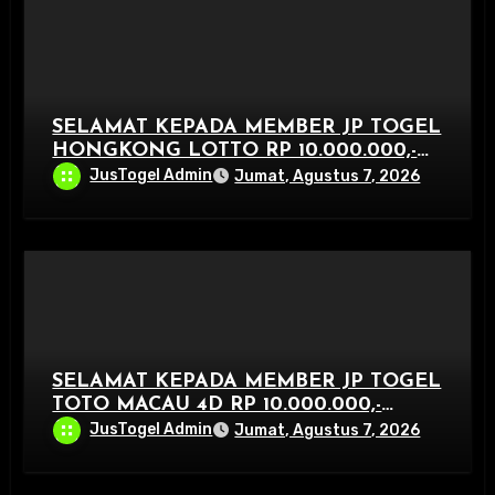
SELAMAT KEPADA MEMBER JP TOGEL
HONGKONG LOTTO RP 10.000.000,-
LUNAS
JusTogel Admin
Jumat, Agustus 7, 2026
SELAMAT KEPADA MEMBER JP TOGEL
TOTO MACAU 4D RP 10.000.000,-
LUNAS
JusTogel Admin
Jumat, Agustus 7, 2026