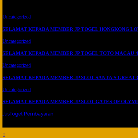
You Missed
Uncategorized
SELAMAT KEPADA MEMBER JP TOGEL HONGKONG LOTTO
Uncategorized
SELAMAT KEPADA MEMBER JP TOGEL TOTO MACAU 4D R
Uncategorized
SELAMAT KEPADA MEMBER JP SLOT SANTA’S GREAT GIF
Uncategorized
SELAMAT KEPADA MEMBER JP SLOT GATES OF OLYMPUS 
JusTogel Pembayaran
JusTogel Bukti Pembayaran, Situs nomor 1 teraman dan ter