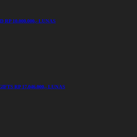
P 10.000.000,- LUNAS
TS RP 17.046.000,- LUNAS