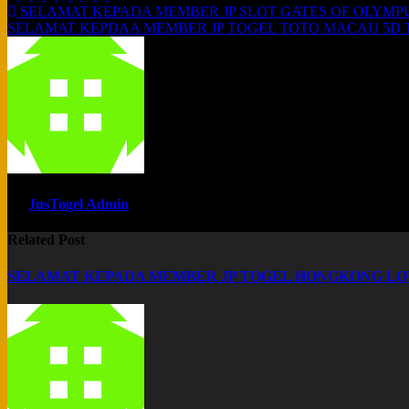
Navigasi
SELAMAT KEPADA MEMBER JP SLOT GATES OF OLYMPUS 
SELAMAT KEPDAA MEMBER JP TOGEL TOTO MACAU 5D TO
pos
By
JusTogel Admin
Related Post
SELAMAT KEPADA MEMBER JP TOGEL HONGKONG LOTTO