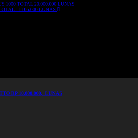
1000 TOTAL 20.000.000 LUNAS
TAL 11.105.000 LUNAS
 RP 10.000.000,- LUNAS