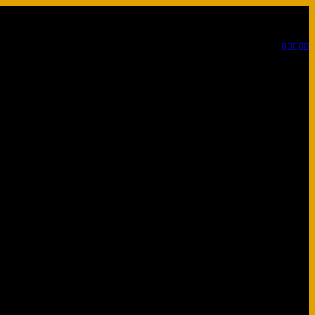
TAL 11.600.000 LUNAS