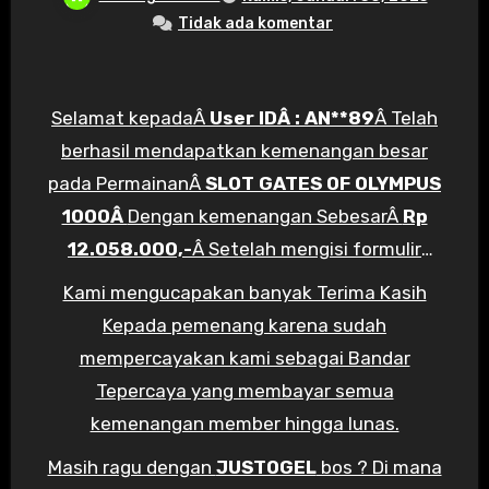
Tidak ada komentar
Selamat kepadaÂ
User IDÂ : AN**89
Â Telah
berhasil mendapatkan kemenangan besar
pada PermainanÂ
SLOT GATES OF OLYMPUS
1000Â
Dengan kemenangan SebesarÂ
Rp
12.058.000,-
Â Setelah mengisi formulir
withdraw dengan kurung waktu hanya 5 â€“ 10
Kami mengucapakan banyak Terima Kasih
menit pihakÂ
JUSTOGEL
Â sudah melakukan
Kepada pemenang karena sudah
transfer kepada pemilik User ID dan dana
mempercayakan kami sebagai Bandar
sudah dapat di cairkan oleh pemenang. Bukti
Tepercaya yang membayar semua
pembayaran yang kami berikan merupakan
kemenangan member hingga lunas.
bukti pembayaran yang SAH / VALID yang
Masih ragu dengan
JUSTOGEL
bos ? Di mana
langung di dapatkan melaui tanda transfer