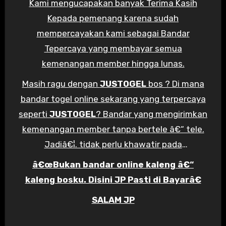
Kami mengucapakan banyak Terima Kasih
menit pihakÂ
JUSTOGEL
Â sudah melakukan
Kepada pemenang karena sudah
transfer kepada pemilik User ID dan dana
mempercayakan kami sebagai Bandar
sudah dapat di cairkan oleh pemenang. Bukti
Tepercaya yang membayar semua
pembayaran yang kami berikan merupakan
kemenangan member hingga lunas.
bukti pembayaran yang SAH / VALID yang
Masih ragu dengan
JUSTOGEL
bos ? Di mana
langung di dapatkan melaui tanda transfer
bandar togel online sekarang yang terpercaya
transaksi dari Bank yang di tuju.
seperti
JUSTOGEL
? Bandar yang mengirimkan
kemenangan member tanpa bertele â€“ tele.
Jadiâ€¦. tidak perlu khawatir pada
situs
JUSTOGEL
karena kemenangan anda
â€œBukan bandar online kaleng â€“
berapapun akan dibayarakan hingga lunas
kaleng bosku. Disini JP Pasti di Bayarâ€
kepada pemenang.
SALAM JP