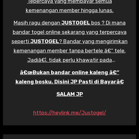
Tepercaya yang membayar semua
pembayaran yang kami berikan merupakan
kemenangan member hingga lunas.
bukti pembayaran yang SAH / VALID yang
Masih ragu dengan
JUSTOGEL
bos ? Di mana
langung di dapatkan melaui tanda transfer
bandar togel online sekarang yang terpercaya
transaksi dari Bank yang di tuju.
seperti
JUSTOGEL
? Bandar yang mengirimkan
kemenangan member tanpa bertele â€“ tele.
Jadiâ€¦. tidak perlu khawatir pada
situs
JUSTOGEL
karena kemenangan anda
â€œBukan bandar online kaleng â€“
berapapun akan dibayarakan hingga lunas
kaleng bosku. Disini JP Pasti di Bayarâ€
kepada pemenang.
SALAM JP
https://heylink.me/Justogel/