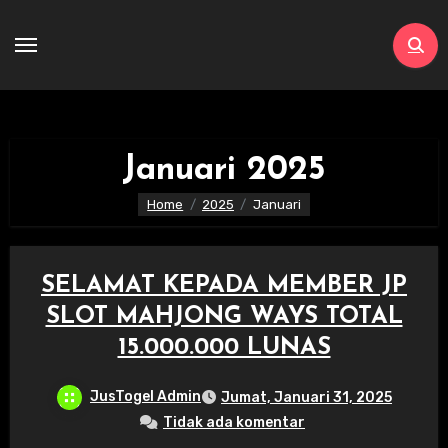
Skip
to
content
Januari 2025
Home
2025
Januari
SELAMAT KEPADA MEMBER JP
SLOT MAHJONG WAYS TOTAL
15.000.000 LUNAS
JusTogel Admin
Jumat, Januari 31, 2025
Tidak ada komentar