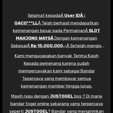
Selamat kepadaÂ
User IDÂ :
GACO***LL
Â Telah berhasil mendapatkan
kemenangan besar pada PermainanÂ
SLOT
MAHJONG WAYSÂ
Dengan kemenangan
SebesarÂ
Rp 15.000.000,-
Â Setelah mengisi
formulir withdraw dengan kurung waktu hanya
Kami mengucapakan banyak Terima Kasih
5 â€“ 10 menit pihakÂ
JUSTOGEL
Â sudah
Kepada pemenang karena sudah
melakukan transfer kepada pemilik User ID dan
mempercayakan kami sebagai Bandar
dana sudah dapat di cairkan oleh pemenang.
Tepercaya yang membayar semua
Bukti pembayaran yang kami berikan
kemenangan member hingga lunas.
merupakan bukti pembayaran yang SAH /
Masih ragu dengan
JUSTOGEL
bos ? Di mana
VALID yang langung di dapatkan melaui tanda
bandar togel online sekarang yang terpercaya
transfer transaksi dari Bank yang di tuju.
seperti
JUSTOGEL
? Bandar yang mengirimkan