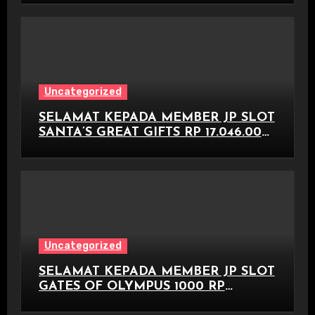
Uncategorized
SELAMAT KEPADA MEMBER JP SLOT
SANTA’S GREAT GIFTS RP 17.046.000,-
LUNAS
Uncategorized
SELAMAT KEPADA MEMBER JP SLOT
GATES OF OLYMPUS 1000 RP
11.997.000,- LUNAS