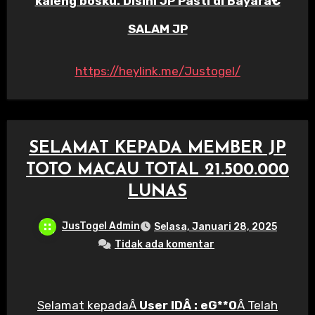
kaleng bosku. Disini JP Pasti di Bayarâ€
kepada pemenang.
SALAM JP
https://heylink.me/Justogel/
SELAMAT KEPADA MEMBER JP
TOTO MACAU TOTAL 21.500.000
LUNAS
JusTogel Admin
Selasa, Januari 28, 2025
Tidak ada komentar
Selamat kepadaÂ
User IDÂ : eG**0
Â Telah