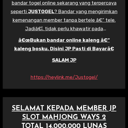
bandar togel online sekarang yang terpercaya
transaksi dari Bank yang di tuju.
seperti
JUSTOGEL
? Bandar yang mengirimkan
kemenangan member tanpa bertele â€“ tele.
Jadiâ€¦. tidak perlu khawatir pada
situs
JUSTOGEL
karena kemenangan anda
â€œBukan bandar online kaleng â€“
berapapun akan dibayarakan hingga lunas
kaleng bosku. Disini JP Pasti di Bayarâ€
kepada pemenang.
SALAM JP
https://heylink.me/Justogel/
SELAMAT KEPADA MEMBER JP
SLOT MAHJONG WAYS 2
TOTAL 14.000.000 LUNAS