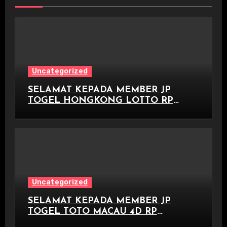
Uncategorized
SELAMAT KEPADA MEMBER JP
TOGEL HONGKONG LOTTO RP
10.000.000,- LUNAS
Uncategorized
SELAMAT KEPADA MEMBER JP
TOGEL TOTO MACAU 4D RP
10.000.000,- LUNAS