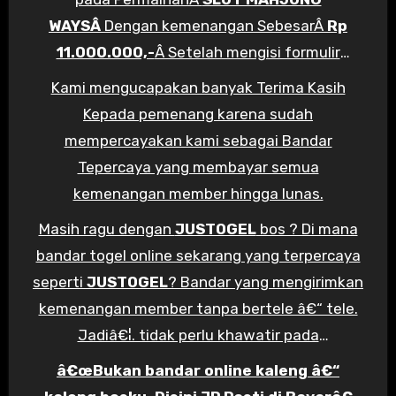
WAYSÂ
Dengan kemenangan SebesarÂ
Rp
11.000.000,-
Â Setelah mengisi formulir
withdraw dengan kurung waktu hanya 5 â€“ 10
Kami mengucapakan banyak Terima Kasih
menit pihakÂ
JUSTOGEL
Â sudah melakukan
Kepada pemenang karena sudah
transfer kepada pemilik User ID dan dana
mempercayakan kami sebagai Bandar
sudah dapat di cairkan oleh pemenang. Bukti
Tepercaya yang membayar semua
pembayaran yang kami berikan merupakan
kemenangan member hingga lunas.
bukti pembayaran yang SAH / VALID yang
Masih ragu dengan
JUSTOGEL
bos ? Di mana
langung di dapatkan melaui tanda transfer
bandar togel online sekarang yang terpercaya
transaksi dari Bank yang di tuju.
seperti
JUSTOGEL
? Bandar yang mengirimkan
kemenangan member tanpa bertele â€“ tele.
Jadiâ€¦. tidak perlu khawatir pada
situs
JUSTOGEL
karena kemenangan anda
â€œBukan bandar online kaleng â€“
berapapun akan dibayarakan hingga lunas