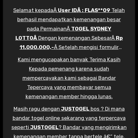
Selamat kepadaÂ
User IDÂ : FLAS**09
Telah
berhasil mendapatkan kemenangan besar
pada PermainanÂ
TOGEL SYDNEY
LOTTOÂ
Dengan kemenangan SebesarÂ
Rp
11.000.000,-
Â Setelah mengisi formulir
withdraw dengan kurung waktu hanya 5 â€“ 10
Kami mengucapakan banyak Terima Kasih
menit pihakÂ
JUSTOGEL
Â sudah melakukan
Kepada pemenang karena sudah
transfer kepada pemilik User ID dan dana
mempercayakan kami sebagai Bandar
sudah dapat di cairkan oleh pemenang. Bukti
Tepercaya yang membayar semua
pembayaran yang kami berikan merupakan
kemenangan member hingga lunas.
bukti pembayaran yang SAH / VALID yang
Masih ragu dengan
JUSTOGEL
bos ? Di mana
langung di dapatkan melaui tanda transfer
bandar togel online sekarang yang terpercaya
transaksi dari Bank yang di tuju.
seperti
JUSTOGEL
? Bandar yang mengirimkan
kemenangan member tanpa bertele â€“ tele.