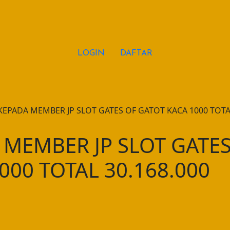
LOGIN
DAFTAR
KEPADA MEMBER JP SLOT GATES OF GATOT KACA 1000 TOTAL
 MEMBER JP SLOT GATE
000 TOTAL 30.168.000