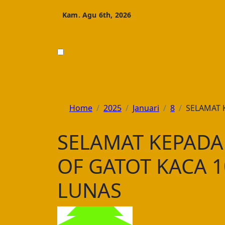
Skip
Kam. Agu 6th, 2026
to
content
Home
2025
Januari
8
SELAMAT 
SELAMAT KEPADA
OF GATOT KACA 1
LUNAS