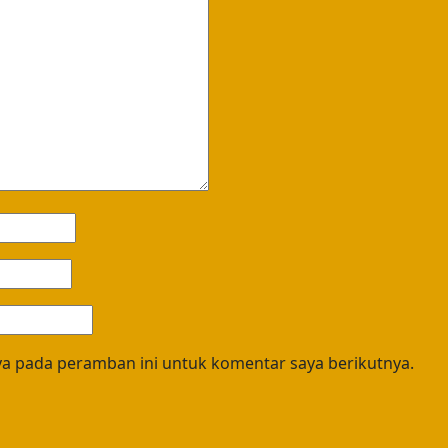
ya pada peramban ini untuk komentar saya berikutnya.