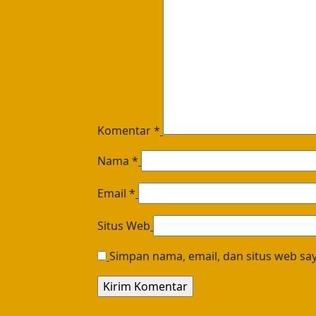
Komentar
*
Nama
*
Email
*
Situs Web
Simpan nama, email, dan situs web sa