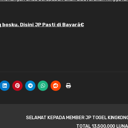
osku. Disini JP Pasti di Bayarâ€
SELAMAT KEPADA MEMBER JP TOGEL KINGKON
TOTAL 13.500.000 LUN