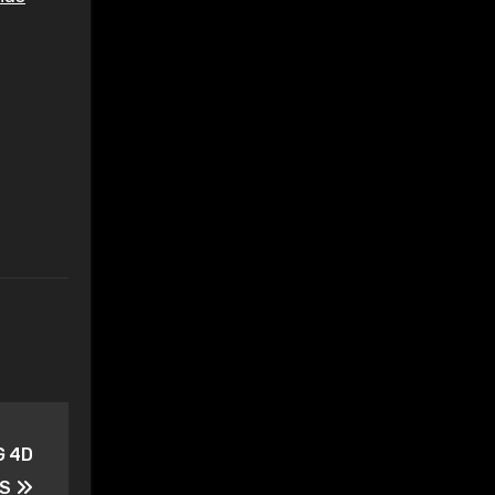
G 4D
AS