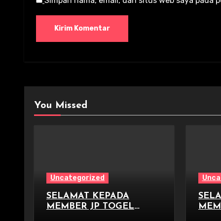
Simpan nama, email, dan situs web saya pada p
You Missed
Uncategorized
Unca
SELAMAT KEPADA
SEL
MEMBER JP TOGEL
MEM
HONGKONG LOTTO RP
TOTO