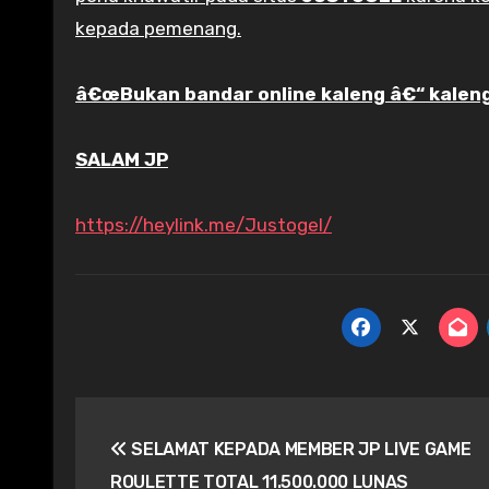
kepada pemenang.
â€œBukan bandar online kaleng â€“ kaleng b
SALAM JP
https://heylink.me/Justogel/
Navigasi
SELAMAT KEPADA MEMBER JP LIVE GAME
pos
ROULETTE TOTAL 11.500.000 LUNAS