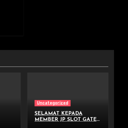
Uncategorized
SELAMAT KEPADA
MEMBER JP SLOT GATES
TS RP
OF OLYMPUS 1000 RP