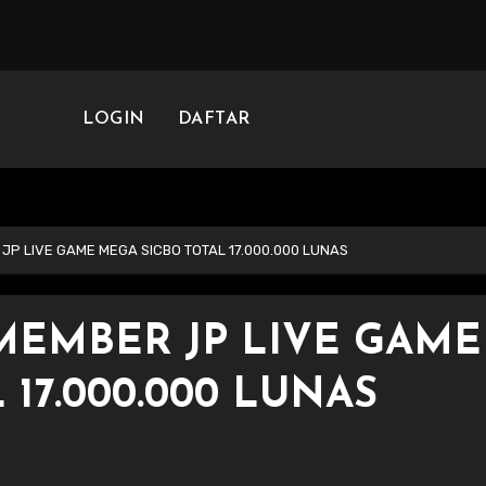
LOGIN
DAFTAR
P LIVE GAME MEGA SICBO TOTAL 17.000.000 LUNAS
MEMBER JP LIVE GAME
17.000.000 LUNAS