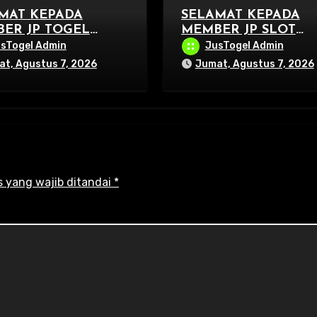
MAT KEPADA
SELAMAT KEPADA
ER JP TOGEL
MEMBER JP SLOT
 MACAU 4D RP
SANTA’S GREAT GIFT
sTogel Admin
JusTogel Admin
0.000,- LUNAS
17.046.000,- LUNAS
t, Agustus 7, 2026
Jumat, Agustus 7, 2026
 yang wajib ditandai
*