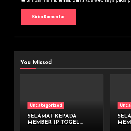
Simpan nama, email, dan situs web saya pada p
You Missed
Uncategorized
Unca
SELAMAT KEPADA
SEL
MEMBER JP TOGEL
MEM
HONGKONG LOTTO RP
TOTO