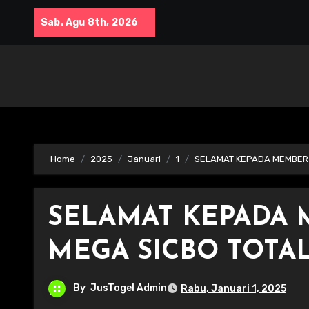
Skip
Sab. Agu 8th, 2026
to
content
Home
2025
Januari
1
SELAMAT KEPADA MEMBER J
SELAMAT KEPADA 
MEGA SICBO TOTAL 
By
JusTogel Admin
Rabu, Januari 1, 2025