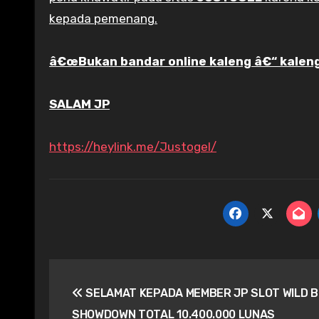
kepada pemenang.
â€œBukan bandar online kaleng â€“ kaleng b
SALAM JP
https://heylink.me/Justogel/
Navigasi
SELAMAT KEPADA MEMBER JP SLOT WILD 
pos
SHOWDOWN TOTAL 10.400.000 LUNAS