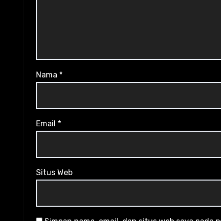
Nama
*
Email
*
Situs Web