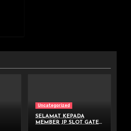
Uncategorized
SELAMAT KEPADA
MEMBER JP SLOT GATES
TS RP
OF OLYMPUS 1000 RP