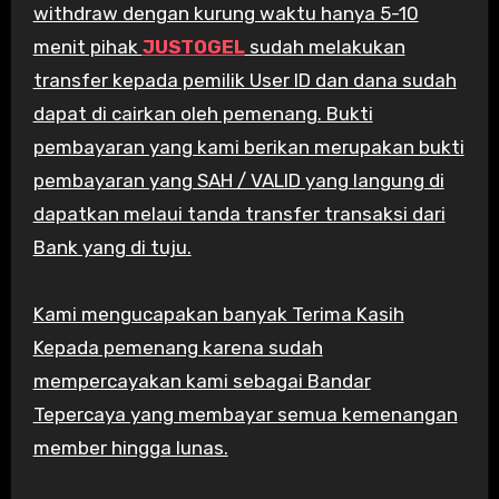
withdraw dengan kurung waktu hanya 5-10
menit pihak
JUSTOGEL
sudah melakukan
transfer kepada pemilik User ID dan dana sudah
dapat di cairkan oleh pemenang. Bukti
pembayaran yang kami berikan merupakan bukti
pembayaran yang SAH / VALID yang langung di
dapatkan melaui tanda transfer transaksi dari
Bank yang di tuju.
Kami mengucapakan banyak Terima Kasih
Kepada pemenang karena sudah
mempercayakan kami sebagai Bandar
Tepercaya yang membayar semua kemenangan
member hingga lunas.