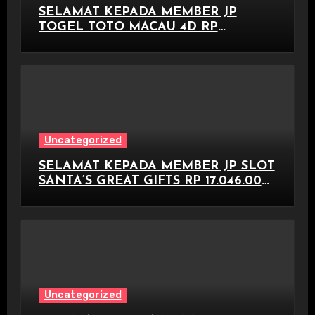
SELAMAT KEPADA MEMBER JP
TOGEL TOTO MACAU 4D RP
10.000.000,- LUNAS
Uncategorized
SELAMAT KEPADA MEMBER JP SLOT
SANTA’S GREAT GIFTS RP 17.046.000,-
LUNAS
Uncategorized