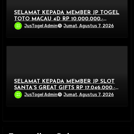
SELAMAT KEPADA MEMBER JP TOGEL
TOTO MACAU 4D RP 10.000.000,-
LUNAS
JusTogel Admin
Jumat, Agustus 7, 2026
SELAMAT KEPADA MEMBER JP SLOT
SANTA’S GREAT GIFTS RP 17.046.000,-
LUNAS
JusTogel Admin
Jumat, Agustus 7, 2026