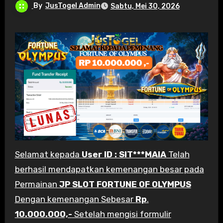
By
JusTogel Admin
Sabtu, Mei 30, 2026
Selamat kepada
User ID : SIT***MAIA
Telah
berhasil mendapatkan kemenangan besar pada
Permainan
JP SLOT FORTUNE OF OLYMPUS
Dengan kemenangan Sebesar
Rp
.
10.000.000,-
Setelah mengisi formulir