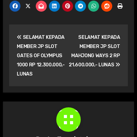
Navigasi
SELAMAT KEPADA
SELAMAT KEPADA
pos
MEMBER JP SLOT
MEMBER JP SLOT
GATES OF OLYMPUS
MAHJONG WAYS 2 RP
1000 RP 12.300.000,-
21.600.000,- LUNAS
LUNAS