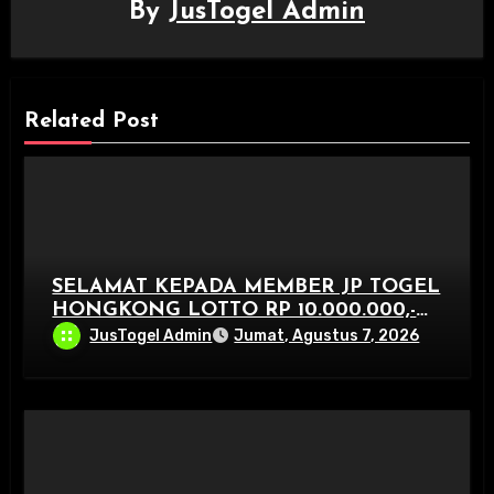
By
JusTogel Admin
Related Post
SELAMAT KEPADA MEMBER JP TOGEL
HONGKONG LOTTO RP 10.000.000,-
LUNAS
JusTogel Admin
Jumat, Agustus 7, 2026