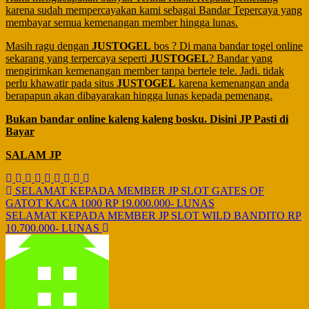
karena sudah mempercayakan kami sebagai Bandar Tepercaya yang
membayar semua kemenangan member hingga lunas.
Masih ragu dengan
JUSTOGEL
bos ? Di mana bandar togel online
sekarang yang terpercaya seperti
JUSTOGEL
? Bandar yang
mengirimkan kemenangan member tanpa bertele tele. Jadi. tidak
perlu khawatir pada situs
JUSTOGEL
karena kemenangan anda
berapapun akan dibayarakan hingga lunas kepada pemenang.
Bukan bandar online kaleng kaleng bosku. Disini JP Pasti di
Bayar
SALAM JP
Navigasi
SELAMAT KEPADA MEMBER JP SLOT GATES OF
GATOT KACA 1000 RP 19.000.000- LUNAS
pos
SELAMAT KEPADA MEMBER JP SLOT WILD BANDITO RP
10.700.000- LUNAS