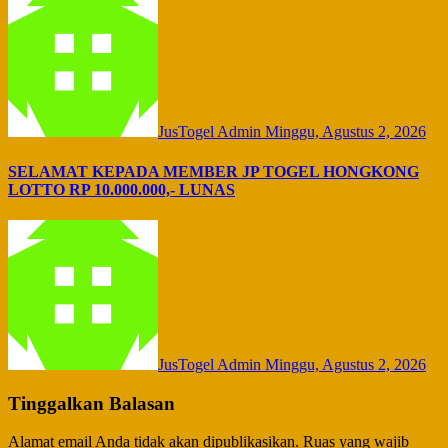
JusTogel Admin
Minggu, Agustus 2, 2026
SELAMAT KEPADA MEMBER JP TOGEL HONGKONG
LOTTO RP 10.000.000,- LUNAS
JusTogel Admin
Minggu, Agustus 2, 2026
Tinggalkan Balasan
Alamat email Anda tidak akan dipublikasikan.
Ruas yang wajib