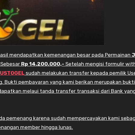
hasil mendapatkan kemenangan besar pada Permainan
J
 Sebesar
Rp 14.200.000,-
Setelah mengisi formulir wi
JUSTOGEL
sudah melakukan transfer kepada pemilik Use
g. Bukti pembayaran yang kami berikan merupakan bukti
apatkan melaui tanda transfer transaksi dari Bank yang
ada pemenang karena sudah mempercayakan kami sebag
nangan member hingga lunas.