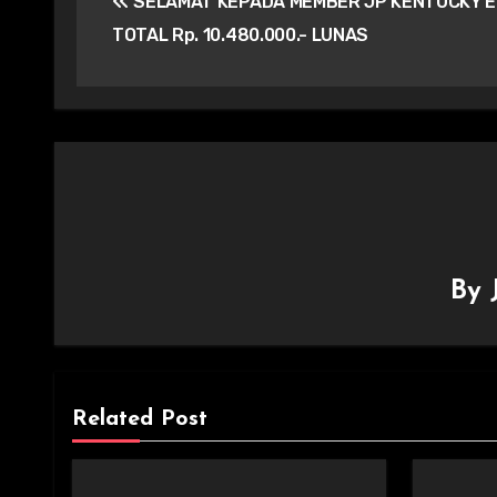
SELAMAT KEPADA MEMBER JP KENTUCKY 
pos
TOTAL Rp. 10.480.000.- LUNAS
By
Related Post