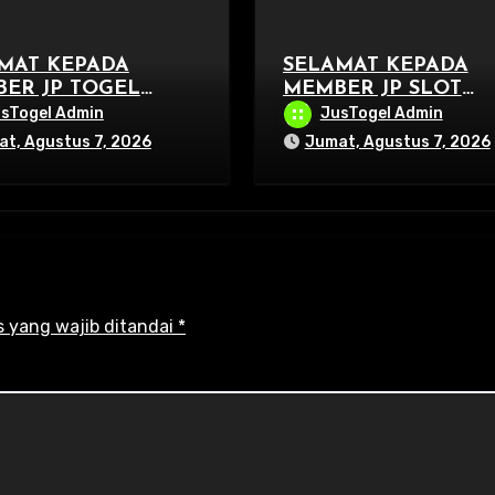
MAT KEPADA
SELAMAT KEPADA
ER JP TOGEL
MEMBER JP SLOT
 MACAU 4D RP
SANTA’S GREAT GIFT
sTogel Admin
JusTogel Admin
0.000,- LUNAS
17.046.000,- LUNAS
t, Agustus 7, 2026
Jumat, Agustus 7, 2026
 yang wajib ditandai
*