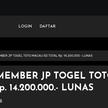
LOGIN
DAFTAR
BER JP TOGEL TOTO MACAU 5D TOTAL Rp. 14.200.000.- LUNAS
MEMBER JP TOGEL TO
 14.200.000.- LUNAS
25