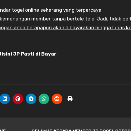
ndar togel online sekarang yang terpercaya
kemenangan member tanpa bertele tele. Jadi. tidak per
ngan anda berapapun akan dibayarakan hingga lunas k
sini JP Pasti di Bayar