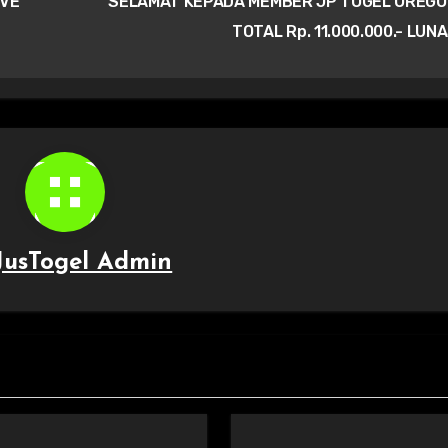
EVE
SELAMAT KEPADA MEMBER JP TOGEL OREGO
TOTAL Rp. 11.000.000.- LUN
JusTogel Admin