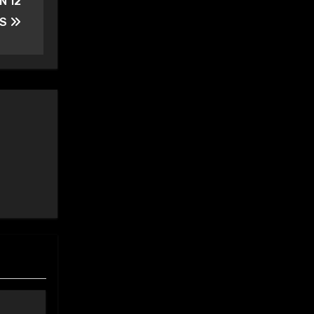
N 12
AS