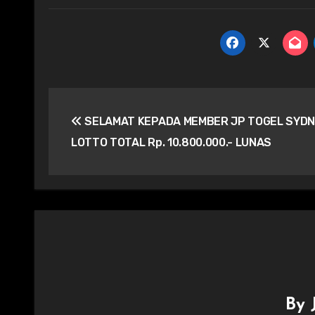
Navigasi
SELAMAT KEPADA MEMBER JP TOGEL SYD
pos
LOTTO TOTAL Rp. 10.800.000.- LUNAS
By