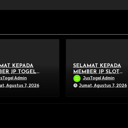
MAT KEPADA
SELAMAT KEPADA
ER JP TOGEL
MEMBER JP SLOT
 MACAU 4D RP
SANTA’S GREAT GIFT
sTogel Admin
JusTogel Admin
0.000,- LUNAS
17.046.000,- LUNAS
t, Agustus 7, 2026
Jumat, Agustus 7, 2026