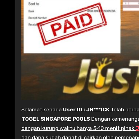
Selamat kepada
User ID : JH***ICK
Telah berh
TOGEL SINGAPORE POOLS
Dengan kemenanga
dengan kurung waktu hanya 5-10 menit pihak
dan dana sudah dapat di cairkan oleh pemenan