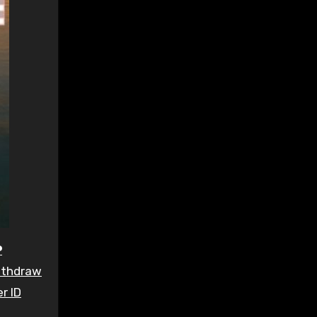
P
ithdraw
r ID