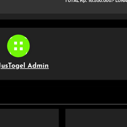
TOTAL Rp. 16.550.000.- LUN
JusTogel Admin