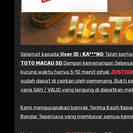
Selamat kepada
User ID : KA***NG
Telah berh
TOTO MACAU 5D
Dengan kemenangan Sebesa
kurung waktu hanya 5-10 menit pihak
JUSTOG
sudah dapat di cairkan oleh pemenang. Bukti
yang SAH / VALID yang langung di dapatkan mela
Kami mengucapakan banyak Terima Kasih Kep
Bandar Tepercaya yang membayar semua keme