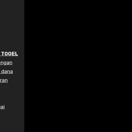
 TOGEL
engan
n dana
aran
ai