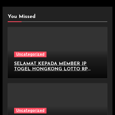
You Missed
Uncategorized
SELAMAT KEPADA MEMBER JP
TOGEL HONGKONG LOTTO RP
10.000.000,- LUNAS
Uncategorized