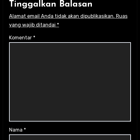
Tinggalkan Balasan
Alamat email Anda tidak akan dipublikasikan.
Ruas
yang wajib ditandai
*
Komentar
*
Nama
*