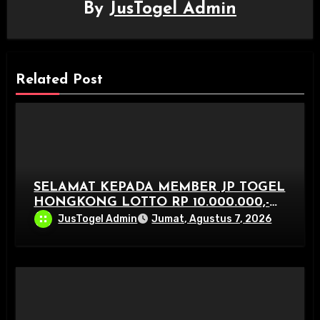
By
JusTogel Admin
Related Post
SELAMAT KEPADA MEMBER JP TOGEL
HONGKONG LOTTO RP 10.000.000,-
LUNAS
JusTogel Admin
Jumat, Agustus 7, 2026