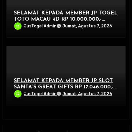
SELAMAT KEPADA MEMBER JP TOGEL
TOTO MACAU 4D RP 10.000.000,-
LUNAS
JusTogel Admin
Jumat, Agustus 7, 2026
SELAMAT KEPADA MEMBER JP SLOT
SANTA’S GREAT GIFTS RP 17.046.000,-
LUNAS
JusTogel Admin
Jumat, Agustus 7, 2026