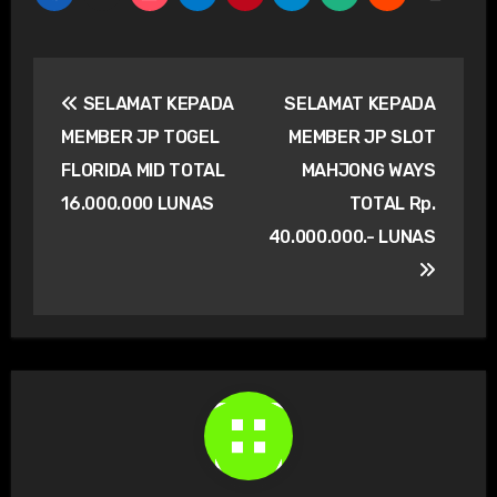
Navigasi
SELAMAT KEPADA
SELAMAT KEPADA
pos
MEMBER JP TOGEL
MEMBER JP SLOT
FLORIDA MID TOTAL
MAHJONG WAYS
16.000.000 LUNAS
TOTAL Rp.
40.000.000.- LUNAS