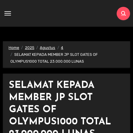
Skip
to
content
Home
2025
Agustus
4
SELAMAT KEPADA MEMBER JP SLOT GATES OF
OLYMPUS1000 TOTAL 23.000.000 LUNAS
SELAMAT KEPADA
MEMBER JP SLOT
GATES OF
OLYMPUS1000 TOTAL