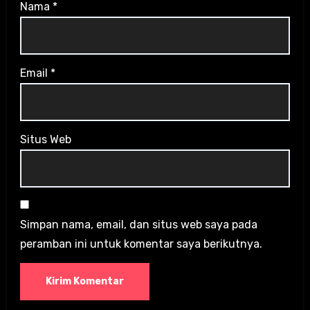
Nama
*
Email
*
Situs Web
Simpan nama, email, dan situs web saya pada
peramban ini untuk komentar saya berikutnya.