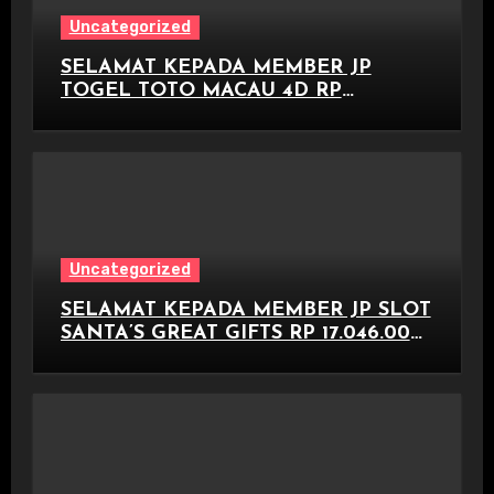
Uncategorized
SELAMAT KEPADA MEMBER JP
TOGEL TOTO MACAU 4D RP
10.000.000,- LUNAS
Uncategorized
SELAMAT KEPADA MEMBER JP SLOT
SANTA’S GREAT GIFTS RP 17.046.000,-
LUNAS