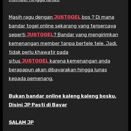
Masih ragu dengan
JUSTOGEL
bos ? Di mana
bandar togel online sekarang yang terpercaya
seperti
JUSTOGEL
? Bandar yang mengirimkan
kemenangan member tanpa bertele tele. Jadi.
tidak perlu khawatir pada
situs
JUSTOGEL
karena kemenangan anda
berapapun akan dibayarakan hingga lunas
kepada pemenang.
Bukan bandar online kaleng kaleng bosku.
Disini JP Pasti di Bayar
SALAM JP