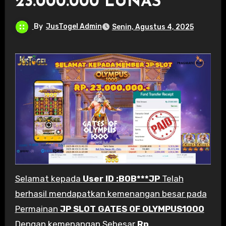
23.000.000 LUNAS
By
JusTogel Admin
Senin, Agustus 4, 2025
Selamat kepada
User ID :BOB***JP
Telah
berhasil mendapatkan kemenangan besar pada
Permainan
JP SLOT GATES OF OLYMPUS1000
Dengan kemenangan Sebesar
Rp