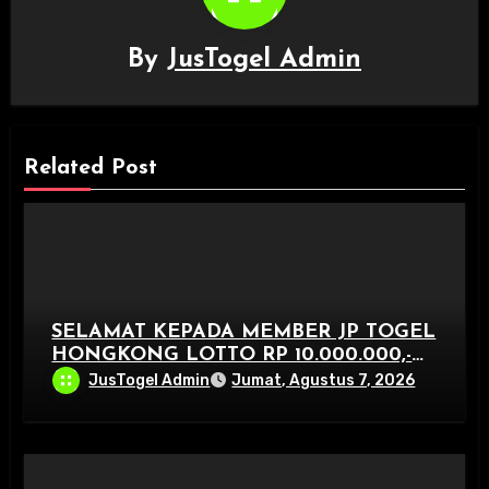
By
JusTogel Admin
Related Post
SELAMAT KEPADA MEMBER JP TOGEL
HONGKONG LOTTO RP 10.000.000,-
LUNAS
JusTogel Admin
Jumat, Agustus 7, 2026