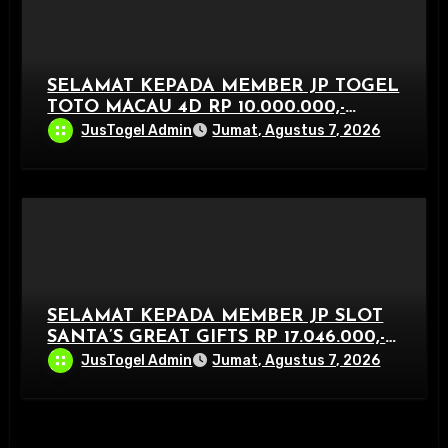
SELAMAT KEPADA MEMBER JP TOGEL
TOTO MACAU 4D RP 10.000.000,-
LUNAS
JusTogel Admin
Jumat, Agustus 7, 2026
SELAMAT KEPADA MEMBER JP SLOT
SANTA’S GREAT GIFTS RP 17.046.000,-
LUNAS
JusTogel Admin
Jumat, Agustus 7, 2026