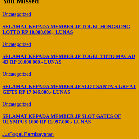
You Missed
Uncategorized
SELAMAT KEPADA MEMBER JP TOGEL HONGKONG
LOTTO RP 10.000.000,- LUNAS
Uncategorized
SELAMAT KEPADA MEMBER JP TOGEL TOTO MACAU
4D RP 10.000.000,- LUNAS
Uncategorized
SELAMAT KEPADA MEMBER JP SLOT SANTA’S GREAT
GIFTS RP 17.046.000,- LUNAS
Uncategorized
SELAMAT KEPADA MEMBER JP SLOT GATES OF
OLYMPUS 1000 RP 11.997.000,- LUNAS
JusTogel Pembayaran