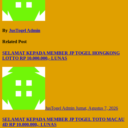
By
JusTogel Admin
Related Post
SELAMAT KEPADA MEMBER JP TOGEL HONGKONG
LOTTO RP 10.000.000,- LUNAS
JusTogel Admin
Jumat, Agustus 7, 2026
SELAMAT KEPADA MEMBER JP TOGEL TOTO MACAU
4D RP 10.000.000,- LUNAS