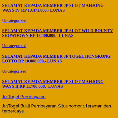
SELAMAT KEPADA MEMBER JP SLOT MAHJONG
WAYS IV RP 13.471.000,- LUNAS
Uncategorized
SELAMAT KEPADA MEMBER JP SLOT WILD BOUNTY
SHOWDOWN RP 18.400.000,- LUNAS
Uncategorized
SELAMAT KEPADA MEMBER JP TOGEL HONGKONG
LOTTO RP 10.000.000,- LUNAS
Uncategorized
SELAMAT KEPADA MEMBER JP SLOT MAHJONG
WAYS II RP 11.700.000,- LUNAS
JusTogel Pembayaran
JusTogel Bukti Pembayaran, Situs nomor 1 teraman dan
terpercaya.