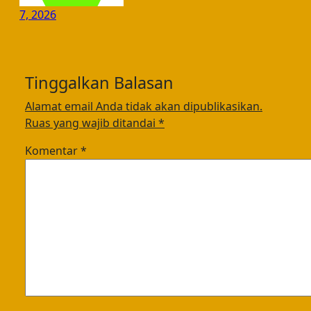
7, 2026
Tinggalkan Balasan
Alamat email Anda tidak akan dipublikasikan.
Ruas yang wajib ditandai
*
Komentar
*