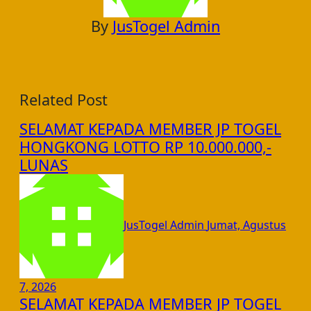
By
JusTogel Admin
Related Post
SELAMAT KEPADA MEMBER JP TOGEL
HONGKONG LOTTO RP 10.000.000,-
LUNAS
JusTogel Admin
Jumat, Agustus
7, 2026
SELAMAT KEPADA MEMBER JP TOGEL