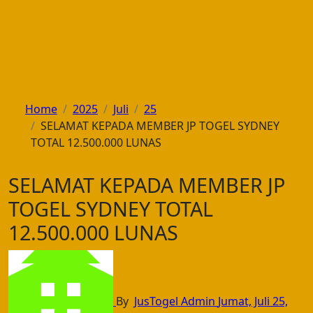
Skip
to
content
Home
2025
Juli
25
SELAMAT KEPADA MEMBER JP TOGEL SYDNEY
TOTAL 12.500.000 LUNAS
SELAMAT KEPADA MEMBER JP
TOGEL SYDNEY TOTAL
12.500.000 LUNAS
By
JusTogel Admin
Jumat, Juli 25,