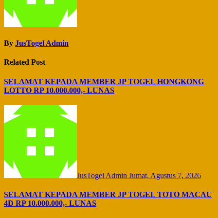
By
JusTogel Admin
Related Post
SELAMAT KEPADA MEMBER JP TOGEL HONGKONG
LOTTO RP 10.000.000,- LUNAS
JusTogel Admin
Jumat, Agustus 7, 2026
SELAMAT KEPADA MEMBER JP TOGEL TOTO MACAU
4D RP 10.000.000,- LUNAS