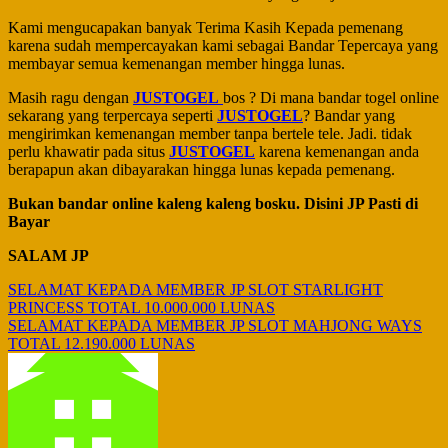
Kami mengucapakan banyak Terima Kasih Kepada pemenang
karena sudah mempercayakan kami sebagai Bandar Tepercaya yang
membayar semua kemenangan member hingga lunas.
Masih ragu dengan
JUSTOGEL
bos ? Di mana bandar togel online
sekarang yang terpercaya seperti
JUSTOGEL
? Bandar yang
mengirimkan kemenangan member tanpa bertele tele. Jadi. tidak
perlu khawatir pada situs
JUSTOGEL
karena kemenangan anda
berapapun akan dibayarakan hingga lunas kepada pemenang.
Bukan bandar online kaleng kaleng bosku. Disini JP Pasti di
Bayar
SALAM JP
Navigasi
SELAMAT KEPADA MEMBER JP SLOT STARLIGHT
PRINCESS TOTAL 10.000.000 LUNAS
pos
SELAMAT KEPADA MEMBER JP SLOT MAHJONG WAYS
TOTAL 12.190.000 LUNAS