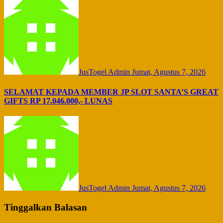
JusTogel Admin
Jumat, Agustus 7, 2026
SELAMAT KEPADA MEMBER JP SLOT SANTA’S GREAT
GIFTS RP 17.046.000,- LUNAS
JusTogel Admin
Jumat, Agustus 7, 2026
Tinggalkan Balasan