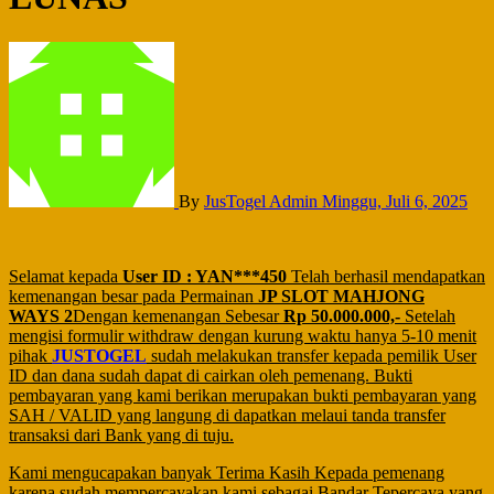
By
JusTogel Admin
Minggu, Juli 6, 2025
Selamat kepada
User ID : YAN***450
Telah berhasil mendapatkan
kemenangan besar pada Permainan
JP SLOT MAHJONG
WAYS 2
Dengan kemenangan Sebesar
Rp 50.000.000,-
Setelah
mengisi formulir withdraw dengan kurung waktu hanya 5-10 menit
pihak
JUSTOGEL
sudah melakukan transfer kepada pemilik User
ID dan dana sudah dapat di cairkan oleh pemenang. Bukti
pembayaran yang kami berikan merupakan bukti pembayaran yang
SAH / VALID yang langung di dapatkan melaui tanda transfer
transaksi dari Bank yang di tuju.
Kami mengucapakan banyak Terima Kasih Kepada pemenang
karena sudah mempercayakan kami sebagai Bandar Tepercaya yang