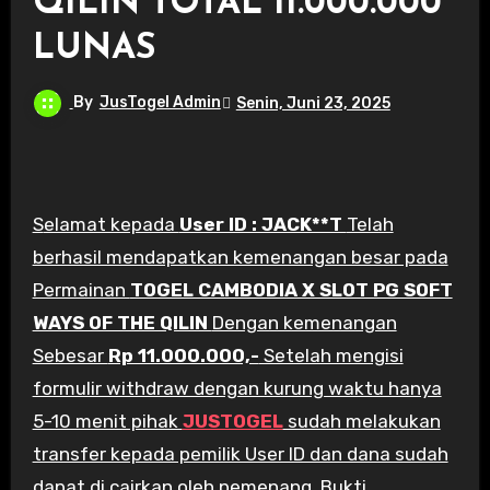
QILIN TOTAL 11.000.000
LUNAS
By
JusTogel Admin
Senin, Juni 23, 2025
Selamat kepada
User ID : JACK**T
Telah
berhasil mendapatkan kemenangan besar pada
Permainan
TOGEL CAMBODIA X SLOT PG SOFT
WAYS OF THE QILIN
Dengan kemenangan
Sebesar
Rp 11.000.000,-
Setelah mengisi
formulir withdraw dengan kurung waktu hanya
5-10 menit pihak
JUSTOGEL
sudah melakukan
transfer kepada pemilik User ID dan dana sudah
dapat di cairkan oleh pemenang. Bukti