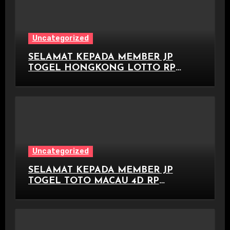
Uncategorized
SELAMAT KEPADA MEMBER JP
TOGEL HONGKONG LOTTO RP
10.000.000,- LUNAS
Uncategorized
SELAMAT KEPADA MEMBER JP
TOGEL TOTO MACAU 4D RP
10.000.000,- LUNAS