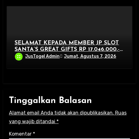
SELAMAT KEPADA MEMBER JP SLOT
SANTA’S GREAT GIFTS RP 17.046.000,-
LUNAS
JusTogel Admin
Jumat, Agustus 7, 2026
Tinggalkan Balasan
Alamat email Anda tidak akan dipublikasikan.
Ruas
yang wajib ditandai
*
Komentar
*