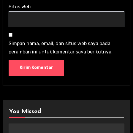
Situs Web
Simpan nama, email, dan situs web saya pada
peramban ini untuk komentar saya berikutnya.
You Missed