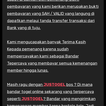
pembayaran yang kami berikan merupakan bukti
pembayaran yang SAH / VALID yang langung di
dapatkan melaui tanda transfer transaksi dari
Bank yang di tuju.
Kami mengucapakan banyak Terima Kasih
Kepada pemenang karena sudah
mempercayakan kami sebagai Bandar
Tepercaya yang membayar semua kemenangan
member hingga lunas.
Masih ragu dengan
JUSTOGEL
bos ? Di mana
bandar togel online sekarang yang terpercaya
seperti
JUSTOGEL
? Bandar yang mengirimkan
kemenangan member tanpa bertele tele. Jadi.