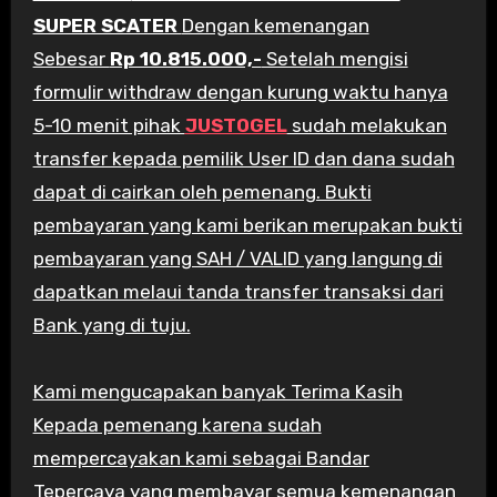
SUPER SCATER
Dengan kemenangan
Sebesar
Rp 10.815.000,-
Setelah mengisi
formulir withdraw dengan kurung waktu hanya
5-10 menit pihak
JUSTOGEL
sudah melakukan
transfer kepada pemilik User ID dan dana sudah
dapat di cairkan oleh pemenang. Bukti
pembayaran yang kami berikan merupakan bukti
pembayaran yang SAH / VALID yang langung di
dapatkan melaui tanda transfer transaksi dari
Bank yang di tuju.
Kami mengucapakan banyak Terima Kasih
Kepada pemenang karena sudah
mempercayakan kami sebagai Bandar
Tepercaya yang membayar semua kemenangan