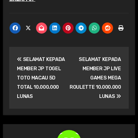
Navigasi
SELAMAT KEPADA
SELAMAT KEPADA
pos
MEMBER JP TOGEL
MEMBER JP LIVE
TOTO MACAU 5D
GAMES MEGA
TOTAL 10.000.000
ROULETTE 10.000.000
LUNAS
LUNAS