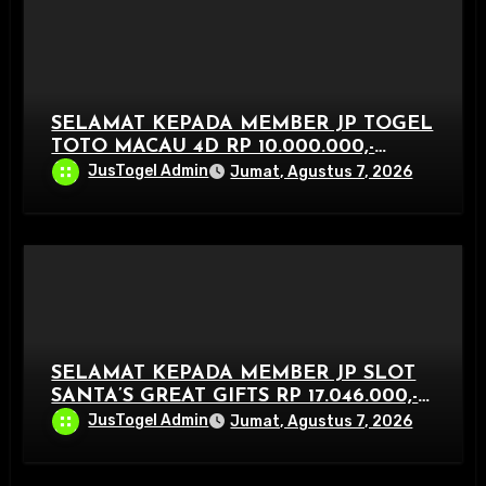
SELAMAT KEPADA MEMBER JP TOGEL
TOTO MACAU 4D RP 10.000.000,-
LUNAS
JusTogel Admin
Jumat, Agustus 7, 2026
SELAMAT KEPADA MEMBER JP SLOT
SANTA’S GREAT GIFTS RP 17.046.000,-
LUNAS
JusTogel Admin
Jumat, Agustus 7, 2026