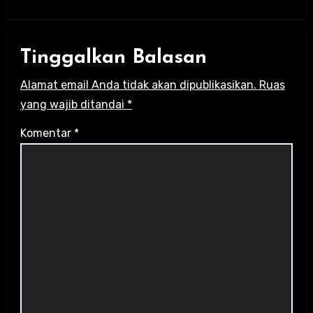
Tinggalkan Balasan
Alamat email Anda tidak akan dipublikasikan.
Ruas
yang wajib ditandai
*
Komentar
*