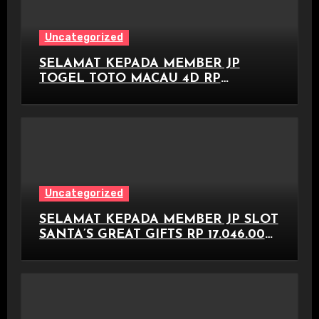
Uncategorized
SELAMAT KEPADA MEMBER JP
TOGEL TOTO MACAU 4D RP
10.000.000,- LUNAS
Uncategorized
SELAMAT KEPADA MEMBER JP SLOT
SANTA’S GREAT GIFTS RP 17.046.000,-
LUNAS