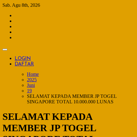
Skip
Sab. Agu 8th, 2026
to
content
JusTogel Pembayaran
JusTogel Bukti Pembayaran, Situs nomor 1 teraman dan
JusTogel Pembayaran
JusTogel Bukti Pembayaran, Situs nomor 1 teraman dan
LOGIN
terpercaya.
terpercaya.
DAFTAR
Home
2025
Juni
19
SELAMAT KEPADA MEMBER JP TOGEL
SINGAPORE TOTAL 10.000.000 LUNAS
SELAMAT KEPADA
MEMBER JP TOGEL