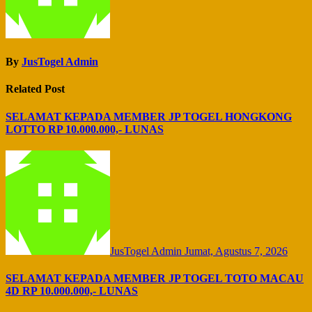
By
JusTogel Admin
Related Post
SELAMAT KEPADA MEMBER JP TOGEL HONGKONG
LOTTO RP 10.000.000,- LUNAS
JusTogel Admin
Jumat, Agustus 7, 2026
SELAMAT KEPADA MEMBER JP TOGEL TOTO MACAU
4D RP 10.000.000,- LUNAS