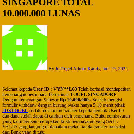
SINGAPORE TOTAL
10.000.000 LUNAS
By
JusTogel Admin
Kamis, Juni 19, 2025
Selamat kepada
User ID : VYN**L08
Telah berhasil mendapatkan
kemenangan besar pada Permainan
TOGEL SINGAPORE
Dengan kemenangan Sebesar
Rp 10.000.000,-
Setelah mengisi
formulir withdraw dengan kurung waktu hanya 5-10 menit pihak
JUSTOGEL
sudah melakukan transfer kepada pemilik User ID
dan dana sudah dapat di cairkan oleh pemenang. Bukti pembayaran
yang kami berikan merupakan bukti pembayaran yang SAH /
VALID yang langung di dapatkan melaui tanda transfer transaksi
dari Bank yang di tuju.