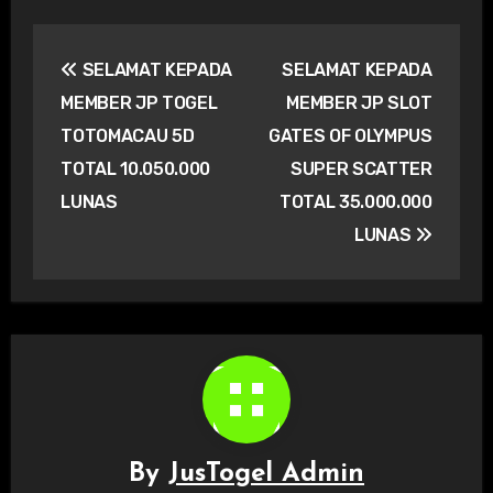
Navigasi
SELAMAT KEPADA
SELAMAT KEPADA
pos
MEMBER JP TOGEL
MEMBER JP SLOT
TOTOMACAU 5D
GATES OF OLYMPUS
TOTAL 10.050.000
SUPER SCATTER
LUNAS
TOTAL 35.000.000
LUNAS
By
JusTogel Admin