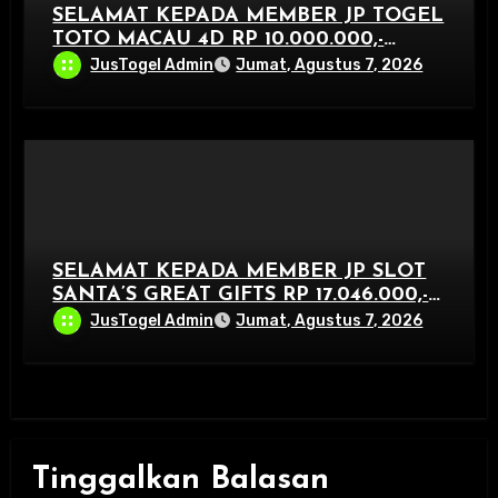
SELAMAT KEPADA MEMBER JP TOGEL
TOTO MACAU 4D RP 10.000.000,-
LUNAS
JusTogel Admin
Jumat, Agustus 7, 2026
SELAMAT KEPADA MEMBER JP SLOT
SANTA’S GREAT GIFTS RP 17.046.000,-
LUNAS
JusTogel Admin
Jumat, Agustus 7, 2026
Tinggalkan Balasan