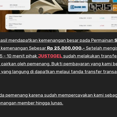
hasil mendapatkan kemenangan besar pada Permainan
 kemenangan Sebesar
Rp 25.000.000,-
Setelah mengi
5 – 10 menit pihak
JUSTOGEL
sudah melakukan transfe
i cairkan oleh pemenang. Bukti pembayaran yang kami b
ang langung di dapatkan melaui tanda transfer transak
ada pemenang karena sudah mempercayakan kami sebag
nangan member hingga lunas.