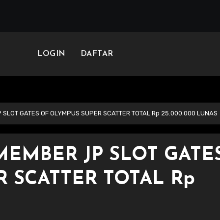
LOGIN
DAFTAR
SLOT GATES OF OLYMPUS SUPER SCATTER TOTAL Rp 25.000.000 LUNAS
MEMBER JP SLOT GATE
 SCATTER TOTAL Rp