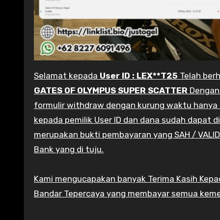
Selamat kepada
User ID : LEX**T25
Telah ber
GATES OF OLYMPU
S SUPER SCATTER
Dengan
formulir withdraw dengan kurung waktu hanya 
kepada pemilik User ID dan dana sudah dapat d
merupakan bukti pembayaran yang SAH / VALID y
Bank yang di tuju.
Kami mengucapakan banyak Terima Kasih Kep
Bandar Tepercaya yang membayar semua keme