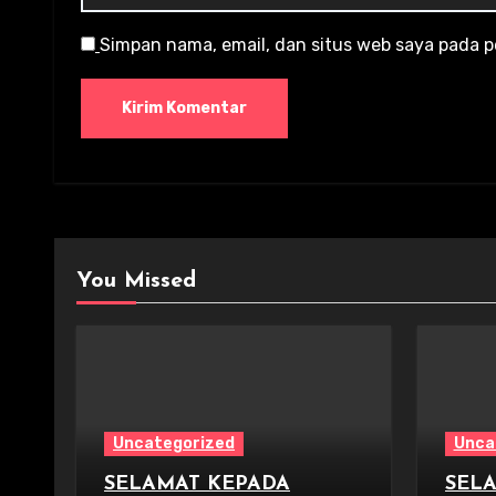
Simpan nama, email, dan situs web saya pada p
You Missed
Uncategorized
Unca
SELAMAT KEPADA
SEL