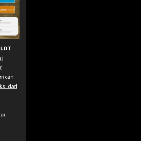
SL
OT
si
r
erikan
si dari
ai