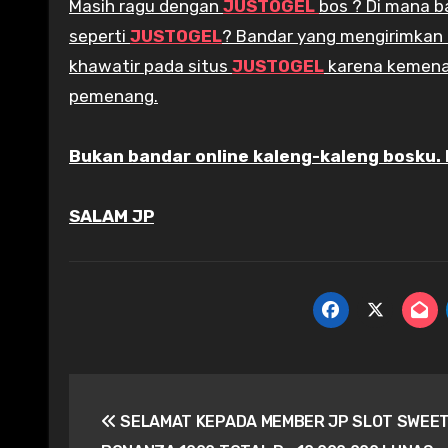
Masih ragu dengan
JUSTOGEL
bos ? Di mana b
seperti
JUSTOGEL
? Bandar yang mengirimkan k
khawatir pada situs
JUSTOGEL
karena kemena
pemenang.
Bukan bandar online kaleng-kaleng bosku. D
SALAM JP
Navigasi
SELAMAT KEPADA MEMBER JP SLOT SWEE
pos