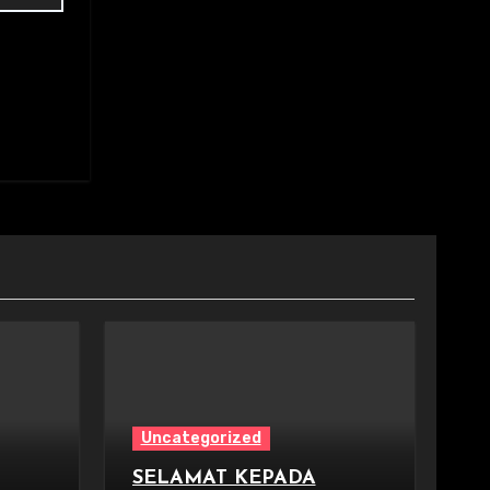
Uncategorized
SELAMAT KEPADA