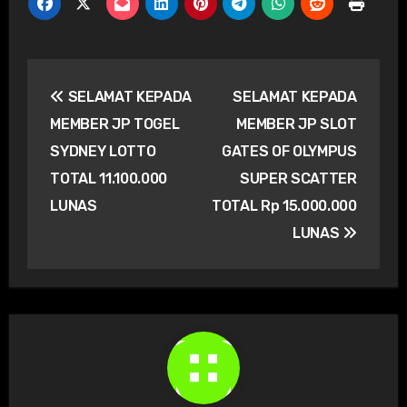
Navigasi
SELAMAT KEPADA
SELAMAT KEPADA
pos
MEMBER JP TOGEL
MEMBER JP SLOT
SYDNEY LOTTO
GATES OF OLYMPUS
TOTAL 11.100.000
SUPER SCATTER
LUNAS
TOTAL Rp 15.000.000
LUNAS