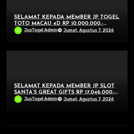
SELAMAT KEPADA MEMBER JP TOGEL
TOTO MACAU 4D RP 10.000.000,-
LUNAS
JusTogel Admin
Jumat, Agustus 7, 2026
SELAMAT KEPADA MEMBER JP SLOT
SANTA’S GREAT GIFTS RP 17.046.000,-
LUNAS
JusTogel Admin
Jumat, Agustus 7, 2026