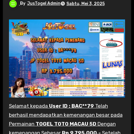
By
JusTogel Admin
Sabtu, Mei 3, 2025
Selamat kepada
User ID : BAC**79
Telah
berhasil mendapatkan kemenangan besar pada
Permainan
TOGEL TOTO MACAU 5D
Dengan
kemenangan Sebesar
Rp 9.795.000,-
Setelah