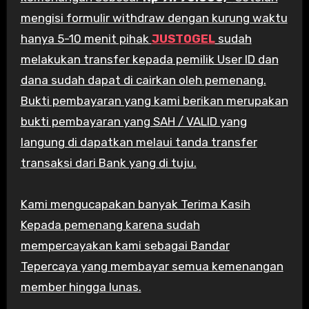
mengisi formulir withdraw dengan kurung waktu
hanya 5-10 menit pihak
JUSTOGEL
sudah
melakukan transfer kepada pemilik User ID dan
dana sudah dapat di cairkan oleh pemenang.
Bukti pembayaran yang kami berikan merupakan
bukti pembayaran yang SAH / VALID yang
langung di dapatkan melaui tanda transfer
transaksi dari Bank yang di tuju.
Kami mengucapakan banyak Terima Kasih
Kepada pemenang karena sudah
mempercayakan kami sebagai Bandar
Tepercaya yang membayar semua kemenangan
member hingga lunas.