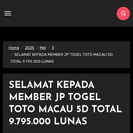
Skip
to
content
Home
2025
Mei
3
SELAMAT KEPADA MEMBER JP TOGEL TOTO MACAU 5D
TOTAL 9.795.000 LUNAS
SELAMAT KEPADA
MEMBER JP TOGEL
TOTO MACAU 5D TOTAL
9.795.000 LUNAS