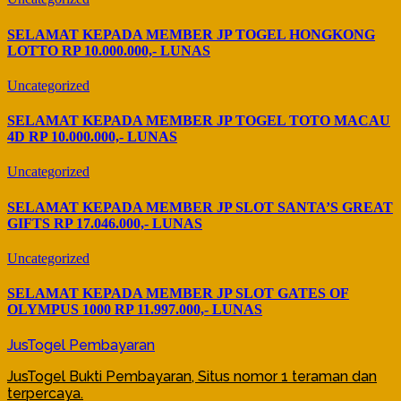
SELAMAT KEPADA MEMBER JP TOGEL HONGKONG
LOTTO RP 10.000.000,- LUNAS
Uncategorized
SELAMAT KEPADA MEMBER JP TOGEL TOTO MACAU
4D RP 10.000.000,- LUNAS
Uncategorized
SELAMAT KEPADA MEMBER JP SLOT SANTA’S GREAT
GIFTS RP 17.046.000,- LUNAS
Uncategorized
SELAMAT KEPADA MEMBER JP SLOT GATES OF
OLYMPUS 1000 RP 11.997.000,- LUNAS
JusTogel Pembayaran
JusTogel Bukti Pembayaran, Situs nomor 1 teraman dan
terpercaya.