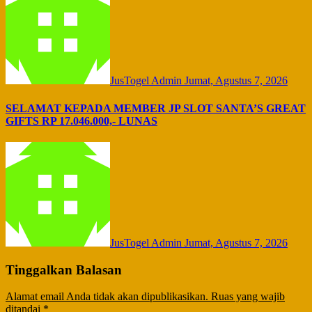
JusTogel Admin
Jumat, Agustus 7, 2026
SELAMAT KEPADA MEMBER JP SLOT SANTA’S GREAT
GIFTS RP 17.046.000,- LUNAS
JusTogel Admin
Jumat, Agustus 7, 2026
Tinggalkan Balasan
Alamat email Anda tidak akan dipublikasikan.
Ruas yang wajib
ditandai
*