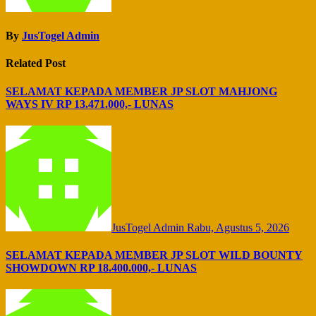
By
JusTogel Admin
Related Post
SELAMAT KEPADA MEMBER JP SLOT MAHJONG
WAYS IV RP 13.471.000,- LUNAS
JusTogel Admin
Rabu, Agustus 5, 2026
SELAMAT KEPADA MEMBER JP SLOT WILD BOUNTY
SHOWDOWN RP 18.400.000,- LUNAS