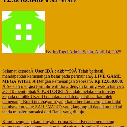
By
JusTogel Admin
Senin, April 14, 2025
Selamat kepadaÂ
User IDÂ : akb**59Â
Telah berhasil
mendapatkan kemenangan besar pada permainanÂ
LIVE GAME
MEGA WHEL Â
Dengan kemenangan SebesarÂ
Rp 12.050.000,-
Â Setelah mengisi formulir withdraw dengan kurung waktu hanya 5
â€“ 10 menit pihakÂ
JUSTOGEL
Â sudah melakukan transfer
kepada pemilik User ID dan dana sudah dapat di cairkan oleh
pemenang. Bukti pembayaran yang kami berikan merupakan bukti
pembayaran yang SAH / VALID yang langung di dapatkan melaui
tanda transfer transaksi dari Bank yang di tuju.
Kami mengucapakan banyak Terima Kasih Kepada pemenang
karena sudah mempercayakan kami sebagai Bandar Tepercaya yang