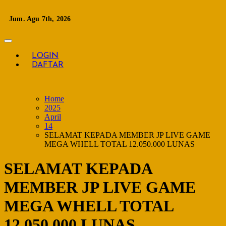
Skip
to
Jum. Agu 7th, 2026
content
JusTogel Pembayaran
JusTogel Bukti Pembayaran, Situs nomor 1 teraman dan
JusTogel Bukti Pembayaran, Situs nomor 1 teraman dan
LOGIN
JusTogel Pembayaran
terpercaya.
terpercaya.
DAFTAR
Home
2025
April
14
SELAMAT KEPADA MEMBER JP LIVE GAME
MEGA WHELL TOTAL 12.050.000 LUNAS
SELAMAT KEPADA
MEMBER JP LIVE GAME
MEGA WHELL TOTAL
12.050.000 LUNAS