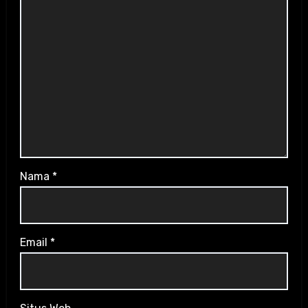
Nama
*
Email
*