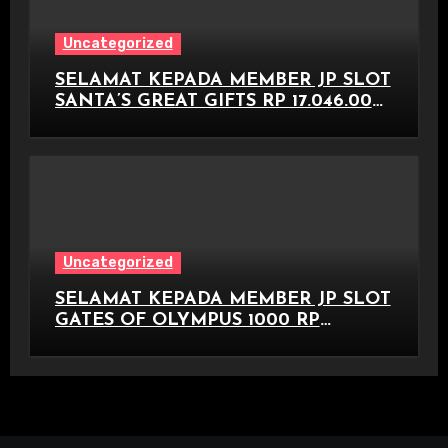
Uncategorized
SELAMAT KEPADA MEMBER JP SLOT
SANTA’S GREAT GIFTS RP 17.046.000,-
LUNAS
Uncategorized
SELAMAT KEPADA MEMBER JP SLOT
GATES OF OLYMPUS 1000 RP
11.997.000,- LUNAS