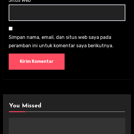
Situs Web
Simpan nama, email, dan situs web saya pada
peramban ini untuk komentar saya berikutnya.
You Missed