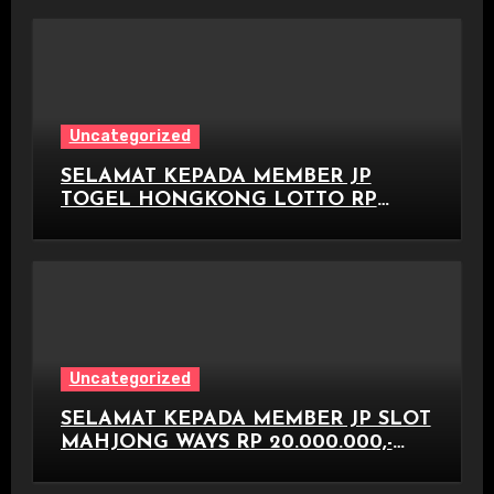
Uncategorized
SELAMAT KEPADA MEMBER JP
TOGEL HONGKONG LOTTO RP
11.700.000,- LUNAS
Uncategorized
SELAMAT KEPADA MEMBER JP SLOT
MAHJONG WAYS RP 20.000.000,-
LUNAS