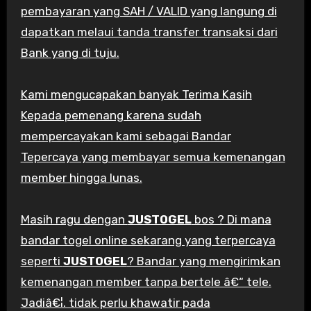
pembayaran yang SAH / VALID yang langung di
dapatkan melaui tanda transfer transaksi dari
Bank yang di tuju.
Kami mengucapakan banyak Terima Kasih
Kepada pemenang karena sudah
mempercayakan kami sebagai Bandar
Tepercaya yang membayar semua kemenangan
member hingga lunas.
Masih ragu dengan
JUSTOGEL
bos ? Di mana
bandar togel online sekarang yang terpercaya
seperti
JUSTOGEL
? Bandar yang mengirimkan
kemenangan member tanpa bertele â€“ tele.
Jadiâ€¦. tidak perlu khawatir pada