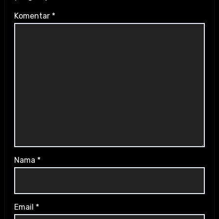
Komentar
*
Nama
*
Email
*