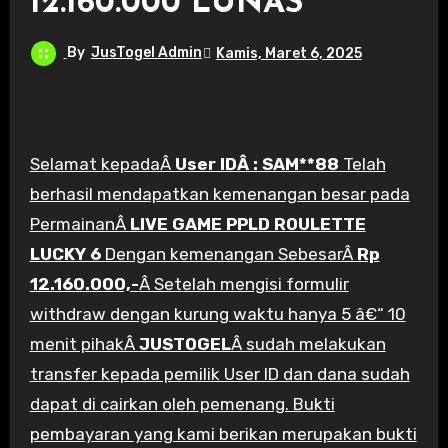
12.160.000 LUNAS
By
JusTogel Admin
Kamis, Maret 6, 2025
Selamat kepadaÂ
User IDÂ : SAM**88
Telah
berhasil mendapatkan kemenangan besar pada
PermainanÂ
LIVE GAME PPLD ROULETTE
LUCKY 6
Dengan kemenangan SebesarÂ
Rp
12.160.000,-
Â Setelah mengisi formulir
withdraw dengan kurung waktu hanya 5 â€“ 10
menit pihakÂ
JUSTOGEL
Â sudah melakukan
transfer kepada pemilik User ID dan dana sudah
dapat di cairkan oleh pemenang. Bukti
pembayaran yang kami berikan merupakan bukti