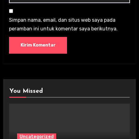
Simpan nama, email, dan situs web saya pada
peramban ini untuk komentar saya berikutnya.
You Missed
Uncategorized