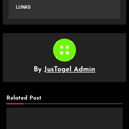
LUNAS
By
JusTogel Admin
Related Post