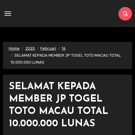
Skip
to
content
Home
2025
Februari
16
SELAMAT KEPADA MEMBER JP TOGEL TOTO MACAU TOTAL
10.000.000 LUNAS
SELAMAT KEPADA
MEMBER JP TOGEL
TOTO MACAU TOTAL
10.000.000 LUNAS