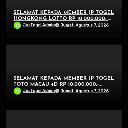
SELAMAT KEPADA MEMBER JP TOGEL
HONGKONG LOTTO RP 10.000.000,-
LUNAS
JusTogel Admin
Jumat, Agustus 7, 2026
SELAMAT KEPADA MEMBER JP TOGEL
TOTO MACAU 4D RP 10.000.000,-
LUNAS
JusTogel Admin
Jumat, Agustus 7, 2026