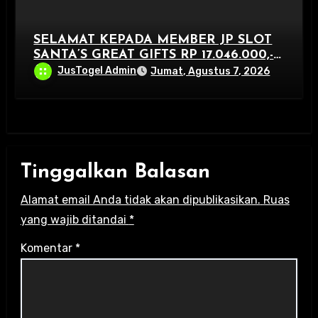
SELAMAT KEPADA MEMBER JP SLOT
SANTA’S GREAT GIFTS RP 17.046.000,-
LUNAS
JusTogel Admin
Jumat, Agustus 7, 2026
Tinggalkan Balasan
Alamat email Anda tidak akan dipublikasikan.
Ruas
yang wajib ditandai
*
Komentar
*