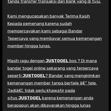
tanda transfer transaksi dari Bank yang di tuju.
Kami mengucapakan banyak Terima Kasih
Kepada pemenang karena sudah
mempercayakan kami sebagai Bandar
Tepercaya yang membayar semua kemenangan
member hingga lunas.
Masih ragu dengan
JUSTOGEL
bos ? Di mana
bandar togel online sekarang yang terpercaya
seperti
JUSTOGEL
? Bandar yang mengirimkan
kemenangan member tanpa bertele â€“ tele.
Jadiâ€¦. tidak perlu khawatir pada
situs
JUSTOGEL
karena kemenangan anda
berapapun akan dibayarakan hingga lunas