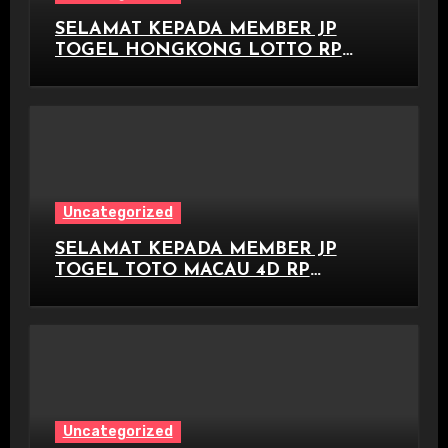
SELAMAT KEPADA MEMBER JP
TOGEL HONGKONG LOTTO RP
10.000.000,- LUNAS
Uncategorized
SELAMAT KEPADA MEMBER JP
TOGEL TOTO MACAU 4D RP
10.000.000,- LUNAS
Uncategorized