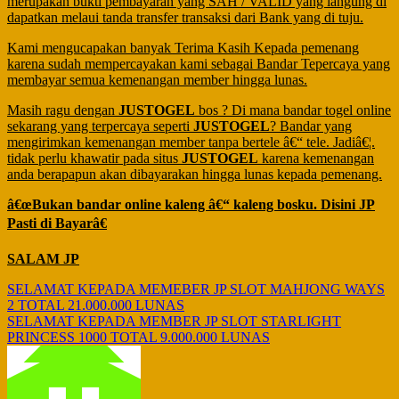
merupakan bukti pembayaran yang SAH / VALID yang langung di
dapatkan melaui tanda transfer transaksi dari Bank yang di tuju.
Kami mengucapakan banyak Terima Kasih Kepada pemenang
karena sudah mempercayakan kami sebagai Bandar Tepercaya yang
membayar semua kemenangan member hingga lunas.
Masih ragu dengan
JUSTOGEL
bos ? Di mana bandar togel online
sekarang yang terpercaya seperti
JUSTOGEL
? Bandar yang
mengirimkan kemenangan member tanpa bertele â€“ tele. Jadiâ€¦.
tidak perlu khawatir pada situs
JUSTOGEL
karena kemenangan
anda berapapun akan dibayarakan hingga lunas kepada pemenang.
â€œBukan bandar online kaleng â€“ kaleng bosku. Disini JP
Pasti di Bayarâ€
SALAM JP
Navigasi
SELAMAT KEPADA MEMEBER JP SLOT MAHJONG WAYS
2 TOTAL 21.000.000 LUNAS
pos
SELAMAT KEPADA MEMBER JP SLOT STARLIGHT
PRINCESS 1000 TOTAL 9.000.000 LUNAS