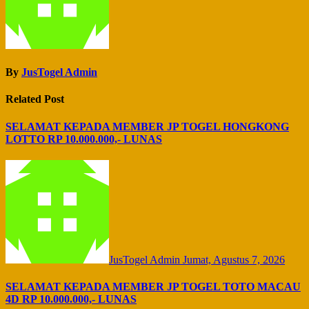
By
JusTogel Admin
Related Post
SELAMAT KEPADA MEMBER JP TOGEL HONGKONG
LOTTO RP 10.000.000,- LUNAS
JusTogel Admin
Jumat, Agustus 7, 2026
SELAMAT KEPADA MEMBER JP TOGEL TOTO MACAU
4D RP 10.000.000,- LUNAS