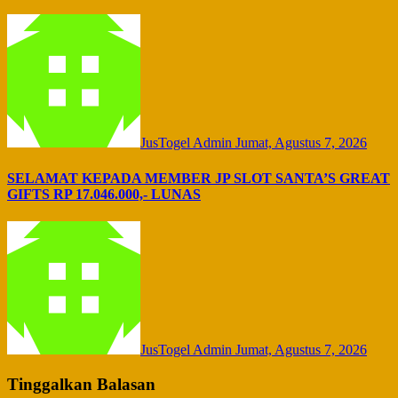
JusTogel Admin
Jumat, Agustus 7, 2026
SELAMAT KEPADA MEMBER JP SLOT SANTA’S GREAT
GIFTS RP 17.046.000,- LUNAS
JusTogel Admin
Jumat, Agustus 7, 2026
Tinggalkan Balasan