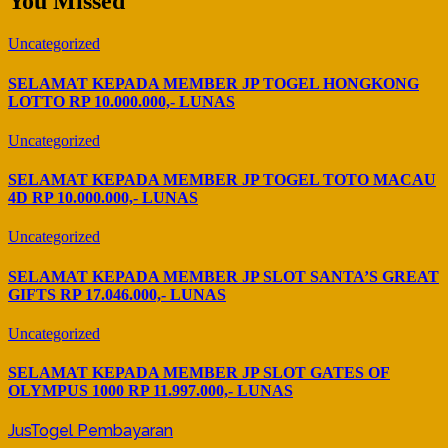
You Missed
Uncategorized
SELAMAT KEPADA MEMBER JP TOGEL HONGKONG
LOTTO RP 10.000.000,- LUNAS
Uncategorized
SELAMAT KEPADA MEMBER JP TOGEL TOTO MACAU
4D RP 10.000.000,- LUNAS
Uncategorized
SELAMAT KEPADA MEMBER JP SLOT SANTA’S GREAT
GIFTS RP 17.046.000,- LUNAS
Uncategorized
SELAMAT KEPADA MEMBER JP SLOT GATES OF
OLYMPUS 1000 RP 11.997.000,- LUNAS
JusTogel Pembayaran