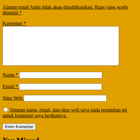
Alamat email Anda tidak akan dipublikasikan.
Ruas yang wajib
ditandai
*
Komentar
*
Nama
*
Email
*
Situs Web
Simpan nama, email, dan situs web saya pada peramban ini
untuk komentar saya berikutnya.