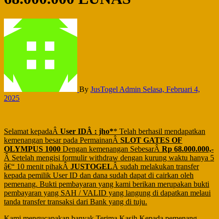
By
JusTogel Admin
Selasa, Februari 4,
2025
Selamat kepadaÂ
User IDÂ : jho*
* Telah berhasil mendapatkan
kemenangan besar pada PermainanÂ
SLOT GATES OF
OLYMPUS 1000
Dengan kemenangan SebesarÂ
Rp 68.000.000,-
Â Setelah mengisi formulir withdraw dengan kurung waktu hanya 5
â€“ 10 menit pihakÂ
JUSTOGEL
Â sudah melakukan transfer
kepada pemilik User ID dan dana sudah dapat di cairkan oleh
pemenang. Bukti pembayaran yang kami berikan merupakan bukti
pembayaran yang SAH / VALID yang langung di dapatkan melaui
tanda transfer transaksi dari Bank yang di tuju.
Kami mengucapakan banyak Terima Kasih Kepada pemenang