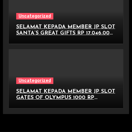
Uncategorized
SELAMAT KEPADA MEMBER JP SLOT
SANTA’S GREAT GIFTS RP 17.046.000,-
LUNAS
Uncategorized
SELAMAT KEPADA MEMBER JP SLOT
GATES OF OLYMPUS 1000 RP
11.997.000,- LUNAS