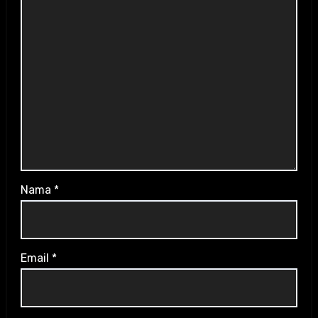
Nama
*
Email
*