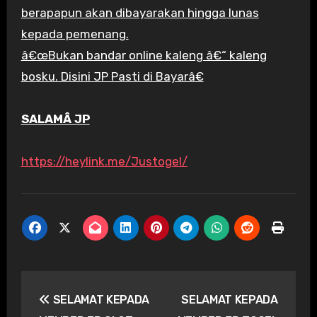
berapapun akan dibayarakan hingga lunas
kepada pemenang.
â€œBukan bandar online kaleng â€“ kaleng
bosku. Disini JP Pasti di Bayarâ€
SALAMÂ JP
https://heylink.me/Justogel/
Navigasi
SELAMAT KEPADA
SELAMAT KEPADA
pos