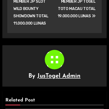
MEMBER JP SLOT
MEMBER JP TOGEL
WILD BOUNTY
TOTO MACAU TOTAL
SHOWDOWN TOTAL
19.000.000 LUNAS
11.000.000 LUNAS
By
JusTogel Admin
Related Post