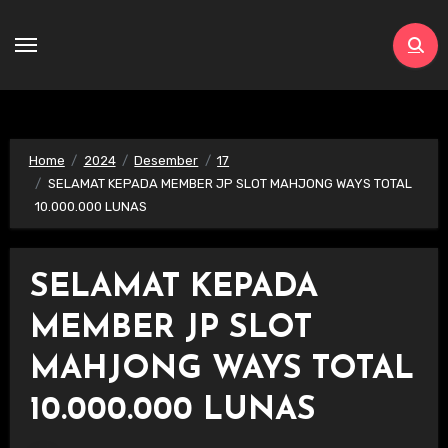
Skip
to
content
Home
2024
Desember
17
SELAMAT KEPADA MEMBER JP SLOT MAHJONG WAYS TOTAL
10.000.000 LUNAS
SELAMAT KEPADA
MEMBER JP SLOT
MAHJONG WAYS TOTAL
10.000.000 LUNAS