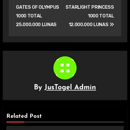
GATES OF OLYMPUS
STARLIGHT PRINCESS
1000 TOTAL
1000 TOTAL
25.000.000 LUNAS
12.000.000 LUNAS
By
JusTogel Admin
Related Post