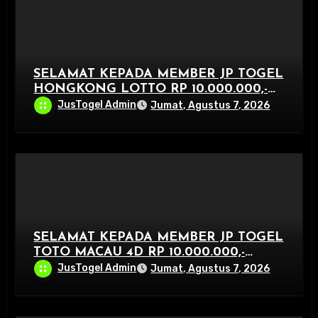
SELAMAT KEPADA MEMBER JP TOGEL
HONGKONG LOTTO RP 10.000.000,-
LUNAS
JusTogel Admin
Jumat, Agustus 7, 2026
SELAMAT KEPADA MEMBER JP TOGEL
TOTO MACAU 4D RP 10.000.000,-
LUNAS
JusTogel Admin
Jumat, Agustus 7, 2026