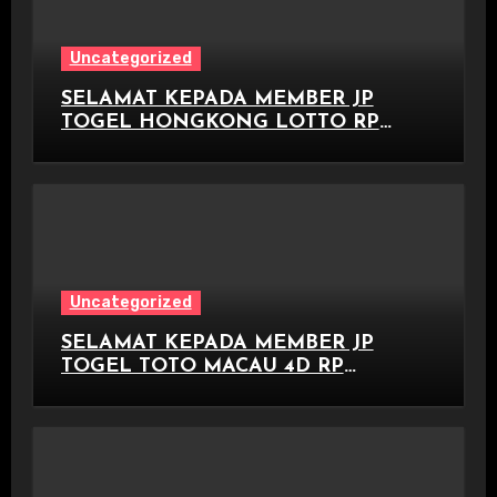
Uncategorized
SELAMAT KEPADA MEMBER JP
TOGEL HONGKONG LOTTO RP
10.000.000,- LUNAS
Uncategorized
SELAMAT KEPADA MEMBER JP
TOGEL TOTO MACAU 4D RP
10.000.000,- LUNAS