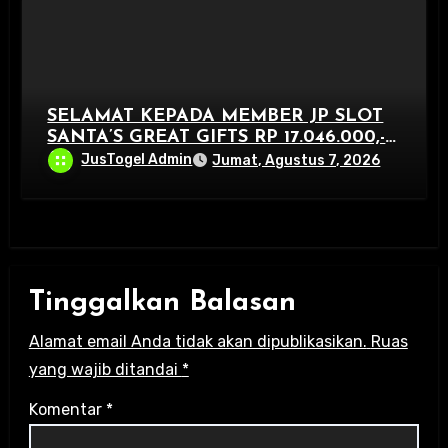
SELAMAT KEPADA MEMBER JP SLOT
SANTA’S GREAT GIFTS RP 17.046.000,-
LUNAS
JusTogel Admin
Jumat, Agustus 7, 2026
Tinggalkan Balasan
Alamat email Anda tidak akan dipublikasikan.
Ruas
yang wajib ditandai
*
Komentar
*