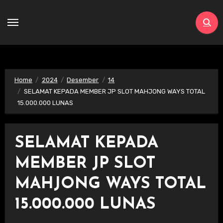
Skip
to
content
Home
2024
Desember
14
SELAMAT KEPADA MEMBER JP SLOT MAHJONG WAYS TOTAL
15.000.000 LUNAS
SELAMAT KEPADA
MEMBER JP SLOT
MAHJONG WAYS TOTAL
15.000.000 LUNAS