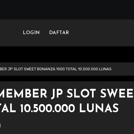
LOGIN
DAFTAR
ER JP SLOT SWEET BONANZA 1000 TOTAL 10.500.000 LUNAS
MEMBER JP SLOT SWEE
L 10.500.000 LUNAS
4