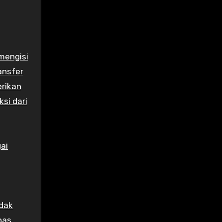
mengisi
ansfer
erikan
si dari
ai
idak
nas