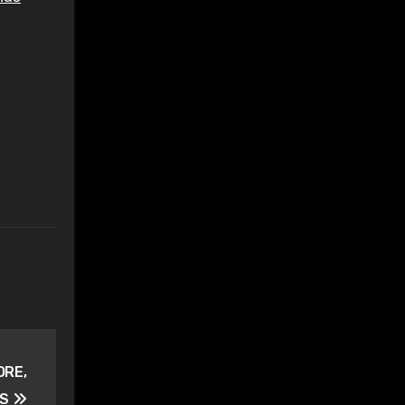
ORE,
AS