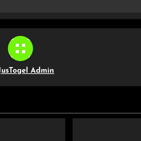
JusTogel Admin