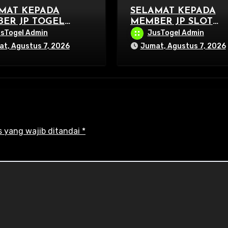
MAT KEPADA
SELAMAT KEPADA
ER JP TOGEL
MEMBER JP SLOT
 MACAU 4D RP
SANTA’S GREAT GIFT
sTogel Admin
JusTogel Admin
0.000,- LUNAS
17.046.000,- LUNAS
t, Agustus 7, 2026
Jumat, Agustus 7, 2026
 yang wajib ditandai
*