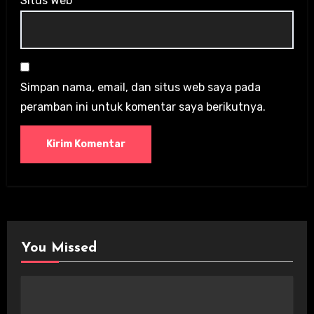
Situs Web
Simpan nama, email, dan situs web saya pada
peramban ini untuk komentar saya berikutnya.
You Missed