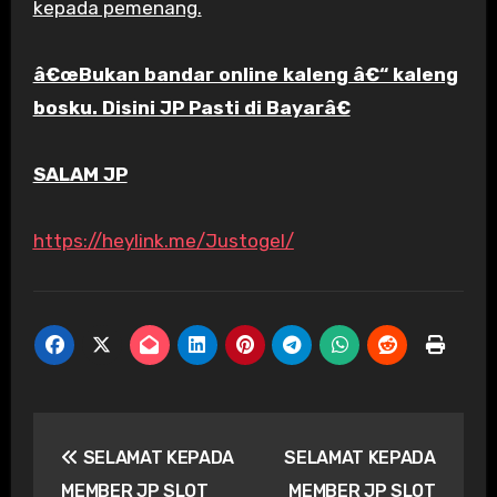
kepada pemenang.
â€œBukan bandar online kaleng â€“ kaleng
bosku. Disini JP Pasti di Bayarâ€
SALAM JP
https://heylink.me/Justogel/
Navigasi
SELAMAT KEPADA
SELAMAT KEPADA
pos
MEMBER JP SLOT
MEMBER JP SLOT