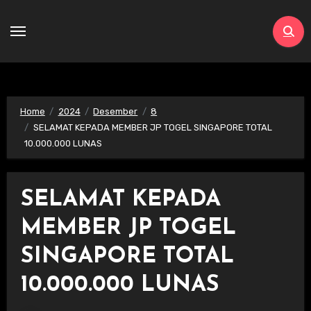
Skip
to
content
Home
2024
Desember
8
SELAMAT KEPADA MEMBER JP TOGEL SINGAPORE TOTAL
10.000.000 LUNAS
SELAMAT KEPADA
MEMBER JP TOGEL
SINGAPORE TOTAL
10.000.000 LUNAS