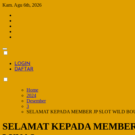
Skip
Kam. Agu 6th, 2026
to
content
JusTogel Pembayaran
JusTogel Bukti Pembayaran, Situs nomor 1 teraman dan ter
JusTogel Pembayaran
JusTogel Bukti Pembayaran, Situs nomor 1 teraman dan ter
LOGIN
DAFTAR
Home
2024
Desember
3
SELAMAT KEPADA MEMBER JP SLOT WILD BO
SELAMAT KEPADA MEMBER 