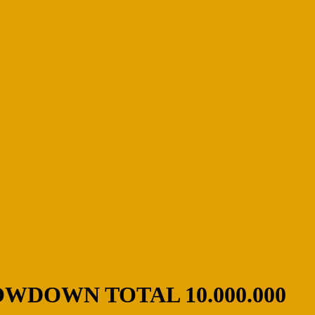
WDOWN TOTAL 10.000.000