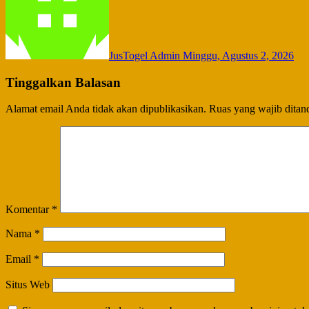
JusTogel Admin
Minggu, Agustus 2, 2026
Tinggalkan Balasan
Alamat email Anda tidak akan dipublikasikan.
Ruas yang wajib ditan
Komentar
*
Nama
*
Email
*
Situs Web