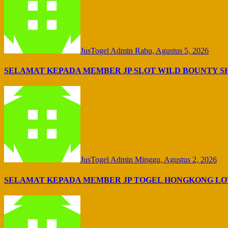
JusTogel Admin
Rabu, Agustus 5, 2026
SELAMAT KEPADA MEMBER JP SLOT WILD BOUNTY SHO
JusTogel Admin
Minggu, Agustus 2, 2026
SELAMAT KEPADA MEMBER JP TOGEL HONGKONG LOTTO