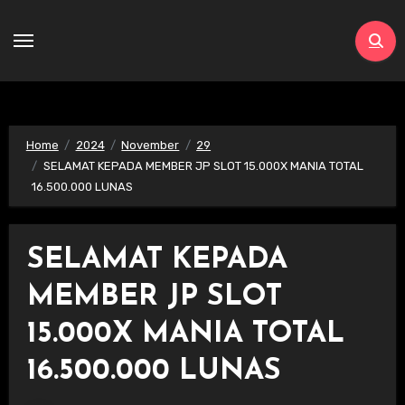
Skip
to
content
Home
2024
November
29
SELAMAT KEPADA MEMBER JP SLOT 15.000X MANIA TOTAL
16.500.000 LUNAS
SELAMAT KEPADA
MEMBER JP SLOT
15.000X MANIA TOTAL
16.500.000 LUNAS