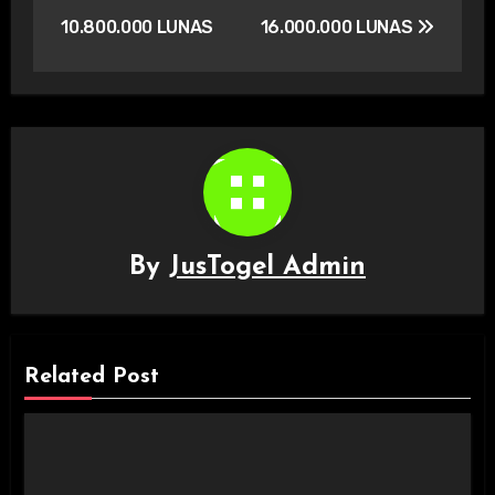
10.800.000 LUNAS
16.000.000 LUNAS
By
JusTogel Admin
Related Post