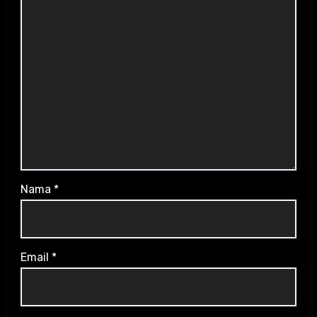
Nama
*
Email
*