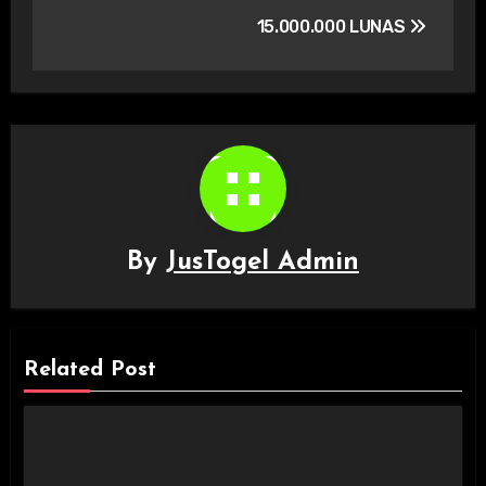
15.000.000 LUNAS
By
JusTogel Admin
Related Post