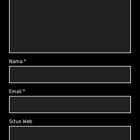
Nama
*
Email
*
Situs Web