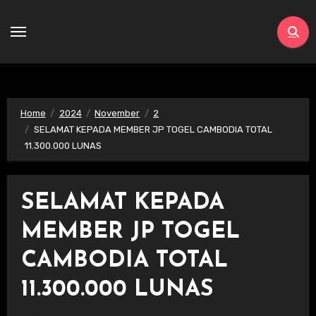
Skip
to
content
Home
2024
November
2
SELAMAT KEPADA MEMBER JP TOGEL CAMBODIA TOTAL
11.300.000 LUNAS
SELAMAT KEPADA
MEMBER JP TOGEL
CAMBODIA TOTAL
11.300.000 LUNAS