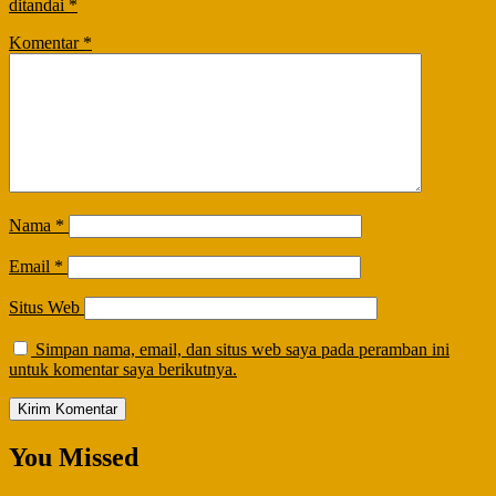
ditandai
*
Komentar
*
Nama
*
Email
*
Situs Web
Simpan nama, email, dan situs web saya pada peramban ini
untuk komentar saya berikutnya.
You Missed