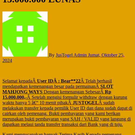
By
JusTogel Admin
Jumat, Oktober 25,
2024
Selamat kepadaÂ
User IDÂ : Bear**22
Â Telah berhasil
mendapatkan kemenangan besar pada permainanÂ
SLOT
MAHJONG WAYS
Dengan kemenangan SebesarÂ
Rp
15.000.000,-
Â Setelah mengisi formulir withdraw dengan kurung
waktu hanya 5 â€“ 10 menit pihakÂ
JUSTOGEL
Â sudah
melakukan transfer kepada pemilik User ID dan dana sudah dapat di
cairkan oleh pemenang. Bukti pembayaran yang kami berikan
merupakan bukti pembayaran yang SAH / VALID yang langung di
dapatkan melaui tanda transfer transaksi dari Bank yang di tuju.
Kami mengucapakan banyak Terima Kasih Kepada pemenang