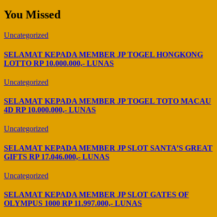
You Missed
Uncategorized
SELAMAT KEPADA MEMBER JP TOGEL HONGKONG
LOTTO RP 10.000.000,- LUNAS
Uncategorized
SELAMAT KEPADA MEMBER JP TOGEL TOTO MACAU
4D RP 10.000.000,- LUNAS
Uncategorized
SELAMAT KEPADA MEMBER JP SLOT SANTA’S GREAT
GIFTS RP 17.046.000,- LUNAS
Uncategorized
SELAMAT KEPADA MEMBER JP SLOT GATES OF
OLYMPUS 1000 RP 11.997.000,- LUNAS