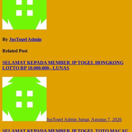
By
JusTogel Admin
Related Post
SELAMAT KEPADA MEMBER JP TOGEL HONGKONG
LOTTO RP 10.000.000,- LUNAS
JusTogel Admin
Jumat, Agustus 7, 2026
SELAMAT KEPADA MEMBER JP TOGEL TOTO MACAU