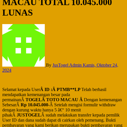
MACAU TOTAL 10.045.000
LUNAS
By
JusTogel Admin
Kamis, Oktober 24,
2024
Selamat kepada User
Â ID :Â PTMB**LP
Telah berhasil
mendapatkan kemenangan besar pada
permainanÂ
TOGELÂ TOTO MACAU Â
Dengan kemenangan
SebesarÂ
Rp 10.045.000-
Â Setelah mengisi formulir withdraw
dengan kurung waktu hanya 5 â€“ 10 menit
pihakÂ
JUSTOGEL
Â sudah melakukan transfer kepada pemilik
User ID dan dana sudah dapat di cairkan oleh pemenang. Bukti
pembayaran yang kami berikan merupakan bukti pembayaran yang