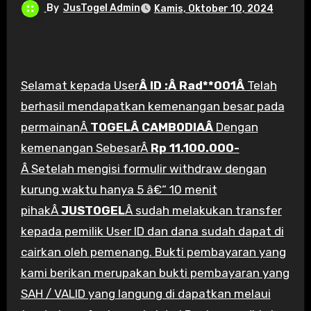
By
JusTogel Admin
Kamis, Oktober 10, 2024
Selamat kepada User
Â ID :Â Rad**001Â
Telah
berhasil mendapatkan kemenangan besar pada
permainanÂ
TOGELÂ CAMBODIAÂ
Dengan
kemenangan SebesarÂ
Rp 11.100.000-
Â Setelah mengisi formulir withdraw dengan
kurung waktu hanya 5 â€“ 10 menit
pihakÂ
JUSTOGEL
Â sudah melakukan transfer
kepada pemilik User ID dan dana sudah dapat di
cairkan oleh pemenang. Bukti pembayaran yang
kami berikan merupakan bukti pembayaran yang
SAH / VALID yang langung di dapatkan melaui