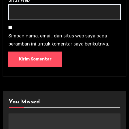
Situs Web
Simpan nama, email, dan situs web saya pada
peramban ini untuk komentar saya berikutnya.
You Missed