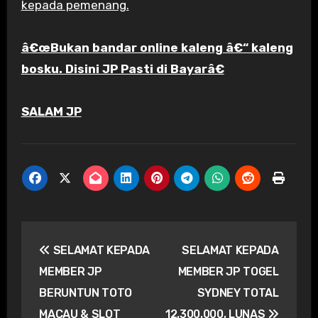
kepada pemenang.
â€œBukan bandar online kaleng â€“ kaleng
bosku. Disini JP Pasti di Bayarâ€
SALAM JP
Navigasi
SELAMAT KEPADA
SELAMAT KEPADA
pos
MEMBER JP
MEMBER JP TOGEL
BERUNTUN TOTO
SYDNEY TOTAL
MACAU & SLOT
12.300.000, LUNAS