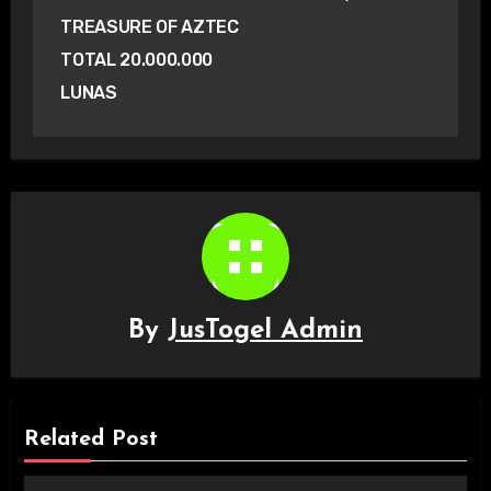
TREASURE OF AZTEC
TOTAL 20.000.000
LUNAS
By
JusTogel Admin
Related Post