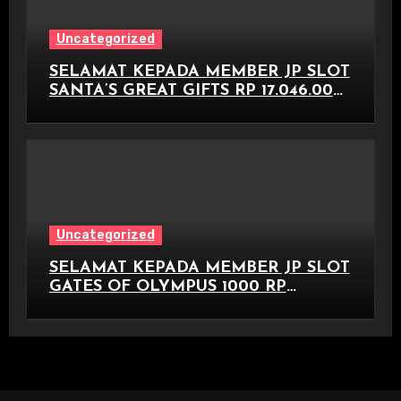
Uncategorized
SELAMAT KEPADA MEMBER JP SLOT
SANTA’S GREAT GIFTS RP 17.046.000,-
LUNAS
Uncategorized
SELAMAT KEPADA MEMBER JP SLOT
GATES OF OLYMPUS 1000 RP
11.997.000,- LUNAS