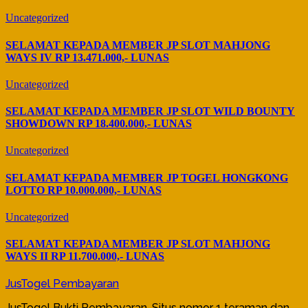
Uncategorized
SELAMAT KEPADA MEMBER JP SLOT MAHJONG
WAYS IV RP 13.471.000,- LUNAS
Uncategorized
SELAMAT KEPADA MEMBER JP SLOT WILD BOUNTY
SHOWDOWN RP 18.400.000,- LUNAS
Uncategorized
SELAMAT KEPADA MEMBER JP TOGEL HONGKONG
LOTTO RP 10.000.000,- LUNAS
Uncategorized
SELAMAT KEPADA MEMBER JP SLOT MAHJONG
WAYS II RP 11.700.000,- LUNAS
JusTogel Pembayaran
JusTogel Bukti Pembayaran, Situs nomor 1 teraman dan