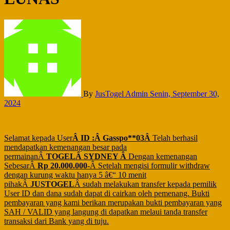
By
JusTogel Admin
Senin, September 30,
2024
Selamat kepada User
Â ID :Â Gasspo**03Â
Telah berhasil
mendapatkan kemenangan besar pada
permainanÂ
TOGELÂ SYDNEY Â
Dengan kemenangan
SebesarÂ
Rp 20.000.000-
Â Setelah mengisi formulir withdraw
dengan kurung waktu hanya 5 â€“ 10 menit
pihakÂ
JUSTOGEL
Â sudah melakukan transfer kepada pemilik
User ID dan dana sudah dapat di cairkan oleh pemenang. Bukti
pembayaran yang kami berikan merupakan bukti pembayaran yang
SAH / VALID yang langung di dapatkan melaui tanda transfer
transaksi dari Bank yang di tuju.