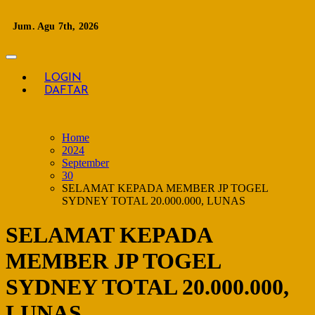
Skip
to
Jum. Agu 7th, 2026
content
JusTogel Pembayaran
JusTogel Bukti Pembayaran, Situs nomor 1 teraman dan
JusTogel Bukti Pembayaran, Situs nomor 1 teraman dan
LOGIN
JusTogel Pembayaran
terpercaya.
terpercaya.
DAFTAR
Home
2024
September
30
SELAMAT KEPADA MEMBER JP TOGEL
SYDNEY TOTAL 20.000.000, LUNAS
SELAMAT KEPADA
MEMBER JP TOGEL
SYDNEY TOTAL 20.000.000,
LUNAS