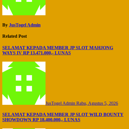
By
JusTogel Admin
Related Post
SELAMAT KEPADA MEMBER JP SLOT MAHJONG
WAYS IV RP 13.471.000,- LUNAS
JusTogel Admin
Rabu, Agustus 5, 2026
SELAMAT KEPADA MEMBER JP SLOT WILD BOUNTY
SHOWDOWN RP 18.400.000,- LUNAS