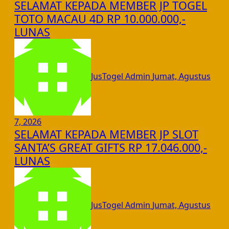
SELAMAT KEPADA MEMBER JP TOGEL
TOTO MACAU 4D RP 10.000.000,-
LUNAS
JusTogel Admin
Jumat, Agustus
7, 2026
SELAMAT KEPADA MEMBER JP SLOT
SANTA’S GREAT GIFTS RP 17.046.000,-
LUNAS
JusTogel Admin
Jumat, Agustus