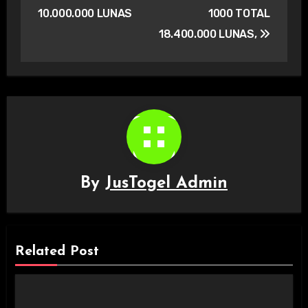
10.000.000 LUNAS
1000 TOTAL
18.400.000 LUNAS,
By
JusTogel Admin
Related Post