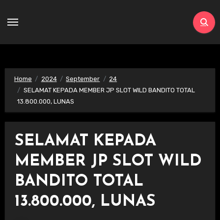
Skip
to
content
Home
2024
September
24
SELAMAT KEPADA MEMBER JP SLOT WILD BANDITO TOTAL
13.800.000, LUNAS
SELAMAT KEPADA
MEMBER JP SLOT WILD
BANDITO TOTAL
13.800.000, LUNAS