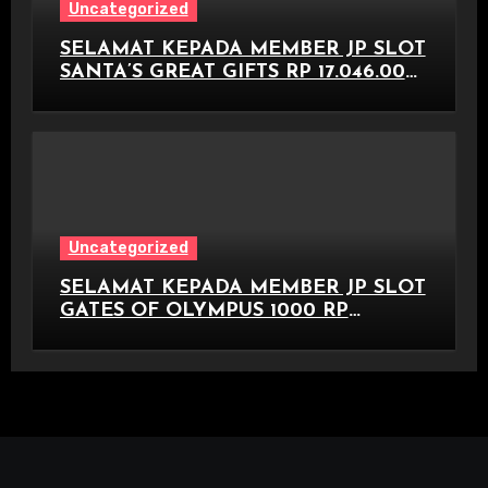
Uncategorized
SELAMAT KEPADA MEMBER JP SLOT
SANTA’S GREAT GIFTS RP 17.046.000,-
LUNAS
Uncategorized
SELAMAT KEPADA MEMBER JP SLOT
GATES OF OLYMPUS 1000 RP
11.997.000,- LUNAS