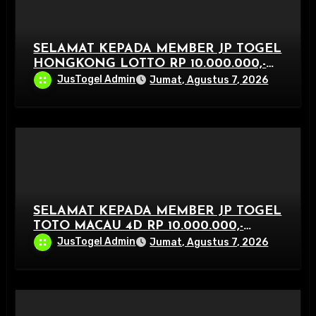
SELAMAT KEPADA MEMBER JP TOGEL
HONGKONG LOTTO RP 10.000.000,-
LUNAS
JusTogel Admin
Jumat, Agustus 7, 2026
SELAMAT KEPADA MEMBER JP TOGEL
TOTO MACAU 4D RP 10.000.000,-
LUNAS
JusTogel Admin
Jumat, Agustus 7, 2026