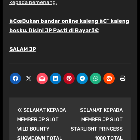
kepada pemenang.
â€œBukan bandar online kaleng â€“ kaleng
bosku. Disini JP Pasti di Bayarâ€
SALAM JP
Navigasi
SELAMAT KEPADA
SELAMAT KEPADA
pos
MEMBER JP SLOT
MEMBER JP SLOT
WILD BOUNTY
STARLIGHT PRINCESS
SHOWDOWN TOTAL
1000 TOTAL