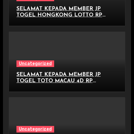
SELAMAT KEPADA MEMBER JP
TOGEL HONGKONG LOTTO RP
10.000.000,- LUNAS
Uncategorized
SELAMAT KEPADA MEMBER JP
TOGEL TOTO MACAU 4D RP
10.000.000,- LUNAS
Uncategorized